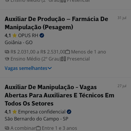
Ensino Médio (2º Grau)
Presencial
31 jul
Auxiliar De Produção – Farmácia De
Manipulação (Pesagem)
4,1
OPUS
RH
Goiânia - GO
R$ 2.031,00 a R$ 2.531,00
Menos de 1 ano
Ensino Médio (2º Grau)
Presencial
Vagas semelhantes
27 jul
Auxiliar De Manipulação - Vagas
Abertas Para Auxiliares E Técnicos Em
Todos Os Setores
4,1
Empresa
confidencial
São Bernardo do Campo - SP
A combinar
Entre 1 e 3 anos