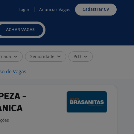
Cadastrar CV
Login
Anunciar Vagas
ACHAR VAGAS
rnada
Senioridade
PcD
iso de Vagas
PEZA -
ANICA
ações