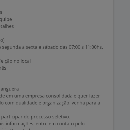
za
equipe
etalhes
do)
e segunda a sexta e sábado das 07:00 s 11:00hs.
feição no local
mês
hanguera
de em uma empresa consolidada e quer fazer
o com qualidade e organização, venha para a
 participar do processo seletivo.
is informações, entre em contato pelo