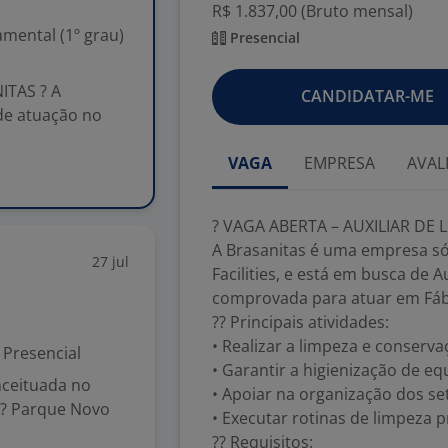
R$ 1.837,00 (Bruto mensal)
mental (1º grau)
Presencial
ITAS ? A
CANDIDATAR-ME
de atuação no
VAGA
EMPRESA
AVAL
? VAGA ABERTA – AUXILIAR DE 
A Brasanitas é uma empresa só
27 jul
Facilities, e está em busca de 
comprovada para atuar em Fábr
?? Principais atividades:
• Realizar a limpeza e conserv
Presencial
• Garantir a higienização de 
ceituada no
• Apoiar na organização dos se
?? Parque Novo
• Executar rotinas de limpeza p
?? Requisitos: