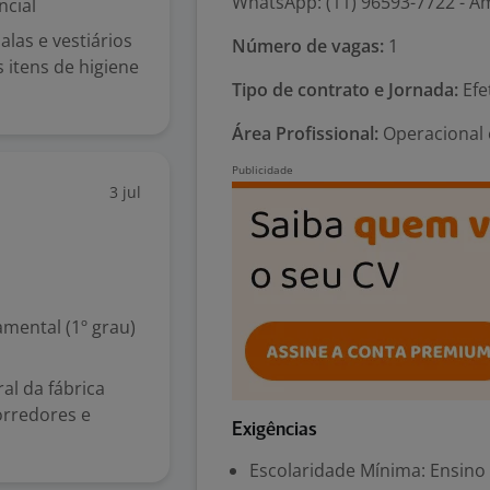
WhatsApp: (11) 96593-7722 - A
ncial
alas e vestiários
Número de vagas:
1
 itens de higiene
Tipo de contrato e Jornada:
Efe
Área Profissional:
Operacional 
3 jul
mental (1º grau)
al da fábrica
corredores e
Exigências
Escolaridade Mínima: Ensino