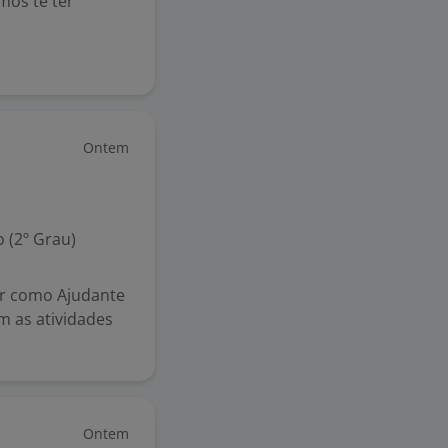
amos te ter
Ontem
 (2º Grau)
ar como Ajudante
 as atividades
Ontem