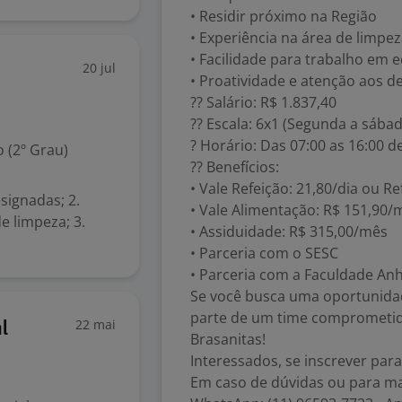
• Residir próximo na Região
• Experiência na área de limpe
• Facilidade para trabalho em 
20 jul
• Proatividade e atenção aos d
?? Salário: R$ 1.837,40
?? Escala: 6x1 (Segunda a sába
? Horário: Das 07:00 as 16:00 d
 (2º Grau)
?? Benefícios:
• Vale Refeição: 21,80/dia ou Re
signadas; 2.
• Vale Alimentação: R$ 151,90/
e limpeza; 3.
• Assiduidade: R$ 315,00/mês
• Parceria com o SESC
• Parceria com a Faculdade An
Se você busca uma oportunida
parte de um time comprometid
22 mai
l
Brasanitas!
Interessados, se inscrever para
Em caso de dúvidas ou para ma