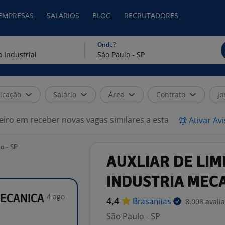
 EMPRESAS
SALÁRIOS
BLOG
RECRUTADORES
Onde?
icação
Salário
Área
Contrato
Jo
eiro em receber novas vagas similares a esta
Ativar Av
o - SP
AUXLIAR DE LIM
INDUSTRIA MEC
4 ago
MECANICA
4,4
8.008 avali
Brasanitas
São Paulo - SP