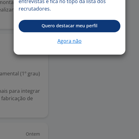
entrevistas e fica no topo da lista dos
, montagem e
recrutadores.
alizando a
Quero destacar meu perfil
Agora não
Ontem
mental (1º grau)
ais para integrar
 fabricação de
Ontem