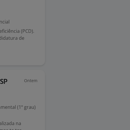
ncial
iciência (PCD).
didatura de
Ontem
/SP
mental (1º grau)
lizada na