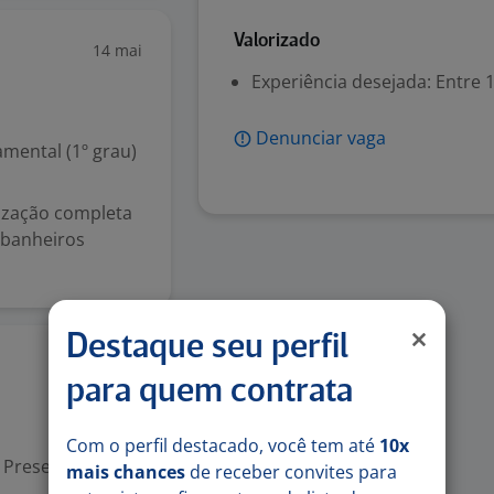
Valorizado
14 mai
Experiência desejada: Entre 1
Denunciar vaga
mental (1º grau)
enização completa
 banheiros
Destaque seu perfil
Ontem
para quem contrata
Com o perfil destacado, você tem até
10x
Presencial
mais chances
de receber convites para