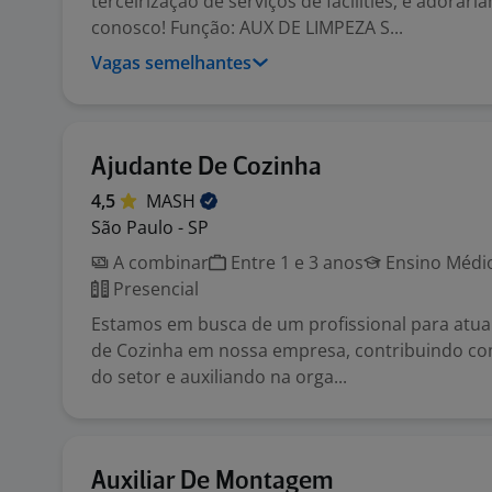
terceirização de serviços de facilities, e adorarí
conosco! Função: AUX DE LIMPEZA S...
Vagas semelhantes
Ajudante De Cozinha
4,5
MASH
São Paulo - SP
A combinar
Entre 1 e 3 anos
Ensino Médio
Presencial
Estamos em busca de um profissional para atu
de Cozinha em nossa empresa, contribuindo com
do setor e auxiliando na orga...
Auxiliar De Montagem