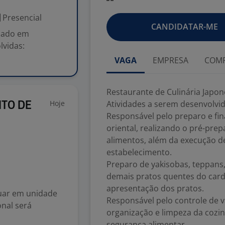
Presencial
CANDIDATAR-ME
izado em
lvidas:
VAGA
EMPRESA
COMP
Restaurante de Culinária Japon
Hoje
Atividades a serem desenvolvid
ITO DE
Responsável pelo preparo e fin
oriental, realizando o pré-pre
alimentos, além da execução d
estabelecimento.
Preparo de yakisobas, teppans
demais pratos quentes do card
apresentação dos pratos.
tuar em unidade
Responsável pelo controle de
onal será
organização e limpeza da cozi
segurança alimentar.