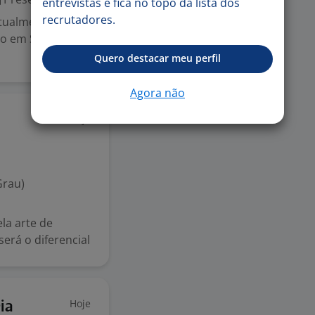
entrevistas e fica no topo da lista dos
recrutadores.
tualmente conta
do em São Paulo
Quero destacar meu perfil
Agora não
Hoje
Grau)
la arte de
erá o diferencial
Hoje
ia