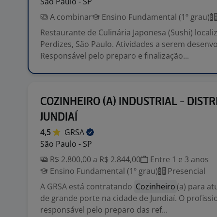
São Paulo - SP
A combinar
Ensino Fundamental (1º grau)
Restaurante de Culinária Japonesa (Sushi) local
Perdizes, São Paulo. Atividades a serem desenvo
Responsável pelo preparo e finalização...
COZINHEIRO (A) INDUSTRIAL - DISTR
JUNDIAÍ
4,5
GRSA
São Paulo - SP
R$ 2.800,00 a R$ 2.844,00
Entre 1 e 3 anos
Ensino Fundamental (1º grau)
Presencial
A GRSA está contratando
Cozinheiro
(a) para a
de grande porte na cidade de Jundiaí. O profissi
responsável pelo preparo das ref...