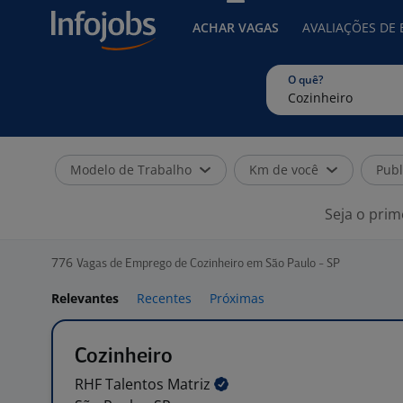
ACHAR VAGAS
AVALIAÇÕES DE
O quê?
Modelo de Trabalho
Km de você
Publ
Seja o prim
776
Vagas de Emprego de Cozinheiro em São Paulo - SP
Relevantes
Recentes
Próximas
Cozinheiro
RHF Talentos
Matriz