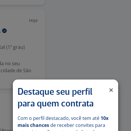
Hoje
.
l (1º grau)
da no seu
 cidade de São
Destaque seu perfil
para quem contrata
Hoje
Com o perfil destacado, você tem até
10x
mais chances
de receber convites para
Presencial