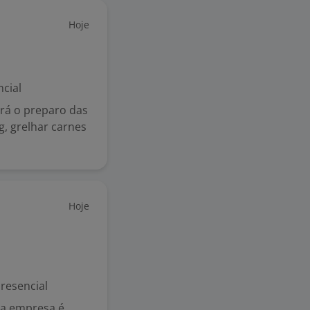
Hoje
cial
ará o preparo das
, grelhar carnes
Hoje
resencial
a empresa é