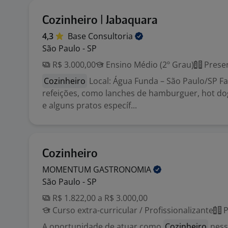
Cozinheiro | Jabaquara
4,3
Base
Consultoria
São Paulo - SP
R$ 3.000,00
Ensino Médio (2º Grau)
Presen
Cozinheiro
Local: Água Funda – São Paulo/SP F
refeições, como lanches de hamburguer, hot dog
e alguns pratos específ...
Cozinheiro
MOMENTUM
GASTRONOMIA
São Paulo - SP
R$ 1.822,00 a R$ 3.000,00
Curso extra-curricular / Profissionalizante
P
A oportunidade de atuar como
Cozinheiro
ness