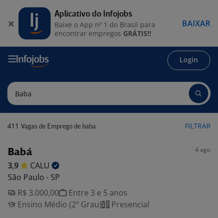
Aplicativo do Infojobs
BAIXAR
Baixe o App nº 1 do Brasil para
encontrar empregos
GRÁTIS!!
Login
411
FILTRAR
Vagas de Emprego de baba
4 ago
Babá
3,9
CALU
São Paulo - SP
R$ 3.000,00
Entre 3 e 5 anos
Ensino Médio (2º Grau)
Presencial