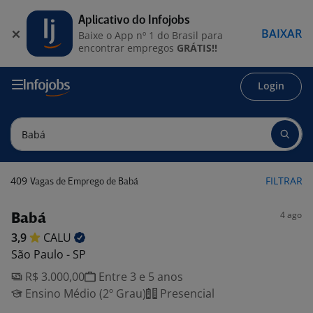
Aplicativo do Infojobs
BAIXAR
Baixe o App nº 1 do Brasil para
encontrar empregos
GRÁTIS!!
Login
409
FILTRAR
Vagas de Emprego de Babá
4 ago
Babá
3,9
CALU
São Paulo - SP
R$ 3.000,00
Entre 3 e 5 anos
Ensino Médio (2º Grau)
Presencial