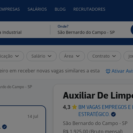
 EMPRESAS
SALÁRIOS
BLOG
RECRUTADORES
Onde?
icação
Salário
Área
Contrato
Jo
eiro em receber novas vagas similares a esta
Ativar Av
nardo do Campo - SP
Auxiliar De Limp
4,3
BM VAGAS EMPREGOS E
ESTRATÉGICO.
14 jul
São Bernardo do Campo - SP
.
R$ 1.925,00 (Bruto mensal)