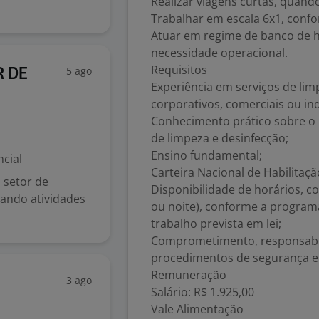
Realizar viagens curtas, quand
Trabalhar em escala 6x1, confo
Atuar em regime de banco de ho
necessidade operacional.
Requisitos
5 ago
R DE
Experiência em serviços de li
corporativos, comerciais ou ind
Conhecimento prático sobre o
de limpeza e desinfecção;
Ensino fundamental;
cial
Carteira Nacional de Habilitaçã
 setor de
Disponibilidade de horários, c
zando atividades
ou noite), conforme a program
trabalho prevista em lei;
Comprometimento, responsabili
procedimentos de segurança e
Remuneração
3 ago
Salário: R$ 1.925,00
Vale Alimentação