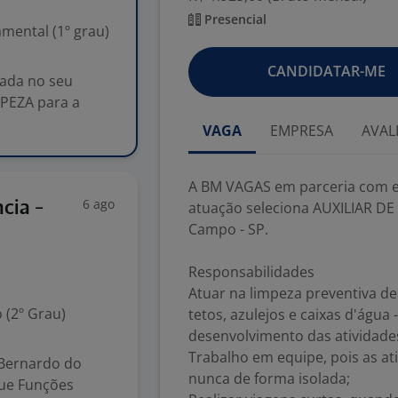
Presencial
mental (1º grau)
CANDIDATAR-ME
ada no seu
MPEZA para a
VAGA
EMPRESA
AVAL
A BM VAGAS em parceria com 
6 ago
cia -
atuação seleciona AUXILIAR DE
Campo - SP.
Responsabilidades
Atuar na limpeza preventiva de 
 (2º Grau)
tetos, azulejos e caixas d'águ
desenvolvimento das atividade
Trabalho em equipe, pois as at
 Bernardo do
nunca de forma isolada;
que Funções