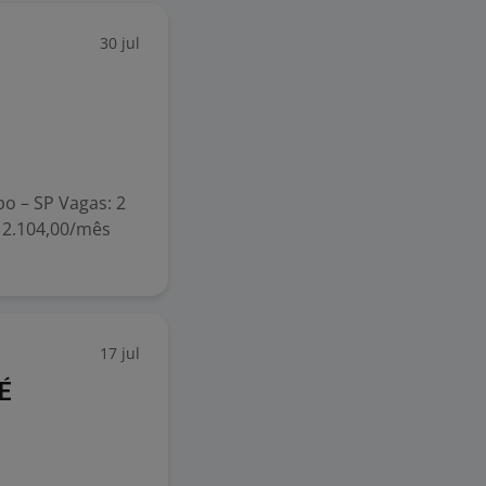
30 jul
o – SP Vagas: 2
$ 2.104,00/mês
17 jul
É