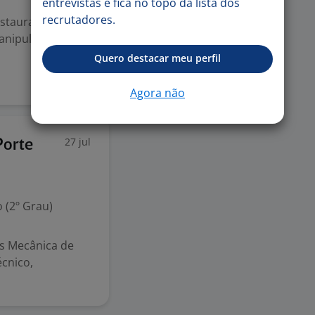
entrevistas e fica no topo da lista dos
recrutadores.
estaurante
anipulação de
Quero destacar meu perfil
Agora não
27 jul
Porte
 (2º Grau)
es Mecânica de
cnico,