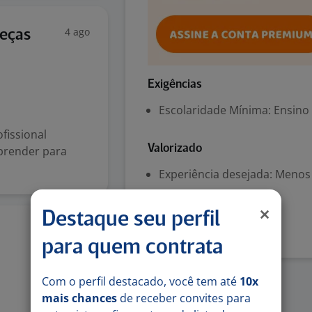
4 ago
Peças
Exigências
Escolaridade Mínima: Ensino
fissional
Valorizado
prender para
Experiência desejada: Menos
Denunciar vaga
Destaque seu perfil
30 jul
para quem contrata
Com o perfil destacado, você tem até
10x
mais chances
de receber convites para