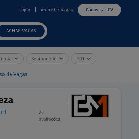
Cadastrar CV
Login
Anunciar Vagas
ACHAR VAGAS
rnada
Senioridade
PcD
iso de Vagas
eza
20
 RH
avaliações