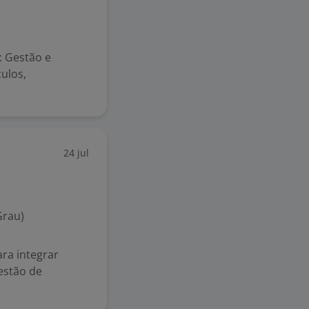
: Gestão e
ulos,
24 jul
Grau)
ra integrar
estão de