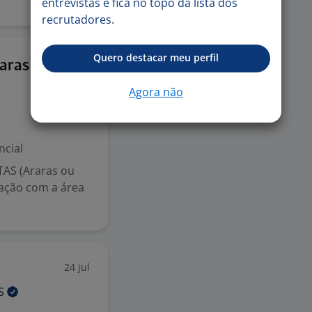
entrevistas e fica no topo da lista dos
recrutadores.
Quero destacar meu perfil
27 jul
raras Ou
Agora não
ncial
TAS (Araras ou
icação com a área
24 jul
IS