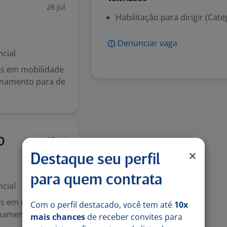
28 jul
Habilitação para dirigir (Cate
Denunciar vaga
cial
as em mobilidade
onamento para de
27 jul
O
Destaque seu perfil
para quem contrata
cial
as em mobilidade
Com o perfil destacado, você tem até
10x
onamento para
mais chances
de receber convites para