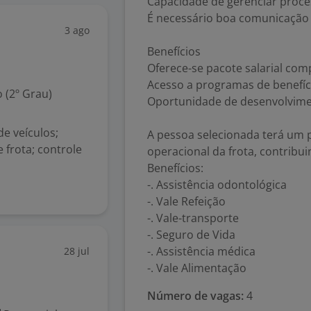
Capacidade de gerenciar proces
É necessário boa comunicação e
3 ago
Benefícios
Oferece-se pacote salarial comp
Acesso a programas de benefíci
 (2º Grau)
Oportunidade de desenvolvimen
e veículos;
A pessoa selecionada terá um p
e frota; controle
operacional da frota, contribu
Benefícios:
-. Assistência odontológica
-. Vale Refeição
-. Vale-transporte
-. Seguro de Vida
-. Assistência médica
28 jul
-. Vale Alimentação
Número de vagas:
4