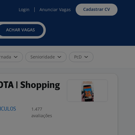
Cadastrar CV
Login
Anunciar Vagas
ACHAR VAGAS
rnada
Senioridade
PcD
TA | Shopping
1.477
ICULOS
avaliações