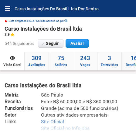
Carso Instalações Do Brasil Ltda Por Dentro
Esta empresa é sua? Solicite acesso ao perfil.
Carso Instalações do Brasil ltda
3,9
544 Seguidores
Seguir
Avaliar
309
75
243
3
1
Visão Geral
Avaliações
Salários
Vagas
Entrevistas
Benefi
Carso Instalações do Brasil ltda
Matriz
São Paulo
Receita
Entre R$ 60.000,00 e R$ 360.000,00
Funcionários
Grande (acima de 500 funcionários)
Setor
Outras atividades empresariais
Links
Site Oficial
Site Oficial no Infojobs