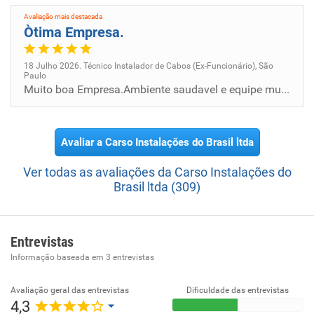
telecomunicações e energia.
Avaliação mais destacada
Òtima Empresa.
18 Julho 2026. Técnico Instalador de Cabos (Ex-Funcionário), São
Paulo
Muito boa Empresa.Ambiente saudavel e equipe muito unida em prol da resolução de um problema.
Avaliar a Carso Instalações do Brasil ltda
Ver todas as avaliações da Carso Instalações do
Brasil ltda (309)
Entrevistas
Informação baseada em
3
entrevistas
Avaliação geral das entrevistas
Dificuldade das entrevistas
4,3