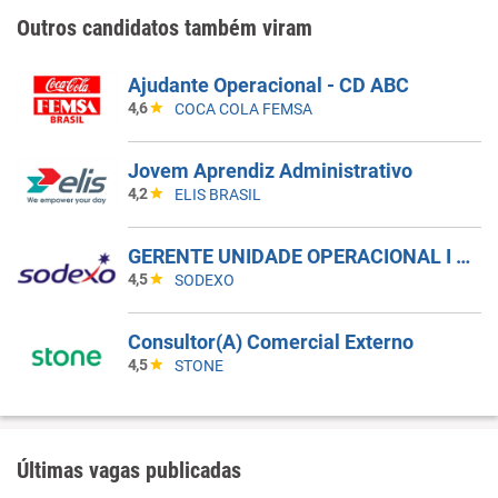
Outros candidatos também viram
Ajudante Operacional - CD ABC
4,6
COCA COLA FEMSA
Jovem Aprendiz Administrativo
4,2
ELIS BRASIL
GERENTE UNIDADE OPERACIONAL I - UAN
4,5
SODEXO
Consultor(A) Comercial Externo
4,5
STONE
Últimas vagas publicadas