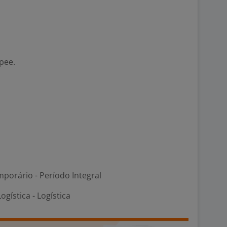
pee.
porário - Período Integral
ogística - Logística