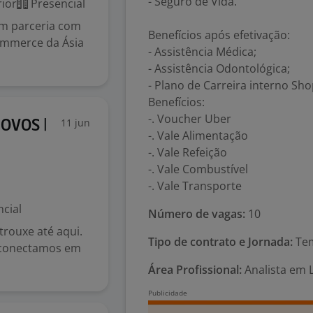
- Seguro de Vida.
ior
Presencial
em parceria com
Benefícios após efetivação:
ommerce da Ásia
- Assistência Médica;
- Assistência Odontológica;
- Plano de Carreira interno Sho
Benefícios:
-. Voucher Uber
11 jun
OVOS |
-. Vale Alimentação
-. Vale Refeição
-. Vale Combustível
-. Vale Transporte
cial
Número de vagas:
10
rouxe até aqui.
Tipo de contrato e Jornada:
Tem
s conectamos em
Área Profissional:
Analista em L