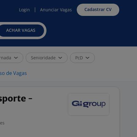
Cadastrar CV
Login
Anunciar Vagas
ACHAR VAGAS
rnada
Senioridade
PcD
iso de Vagas
sporte -
ões