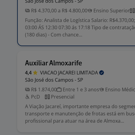
São José dos Campos - SP
R$ 4.370,00 a R$ 4.800,00
Ensino Superior
Função: Analista de Logística Salario: R$4.370,00
03:00 ÁS 12:30 07:30 ás 17:18 Tipo de contrataç
(180 dias) - Com chance...
Auxiliar Almoxarife
4,4
VIACAO JACAREI
LIMITADA
São José dos Campos - SP
R$ 1.874,00
Entre 1 e 3 anos
Ensino Médio
PcD
Presencial
A Viação Jacareí, importante empresa do segme
transporte e manutenção de frotas está em bus
profissional para atuar na área de Almoxa...