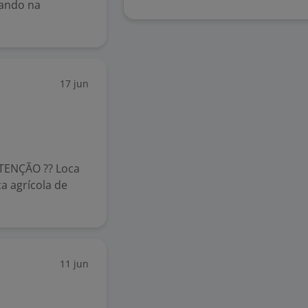
iando na
17 jun
ENÇÃO ?? Loca
a agrícola de
11 jun