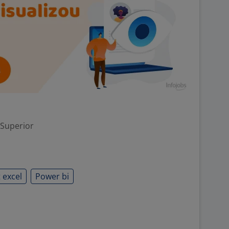
 Superior
 excel
Power bi