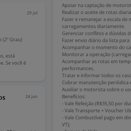
Apoiar na captação de motorist
Realizar o aceite de rotas diari
29 jul
Fazer e remanejar a escala de 
carregamentos diariamente.
Gerenciar conflitos e dúvidas 
 (2º Grau)
Fazer envio diário da lista pa
Acompanhar o momento do ca
Monitorar a operação (carrega
s, está
Acompanhar as rotas em tempo 
. Se você é
performances.
Tratar e informar todos os cas
Cobrar manutenção periódica d
Auxiliar o motorista sobre o us
Benefícios:
24 jun
os
- Vale Refeição (R$35,50 por dia
- Vale Transporte + Voucher Ub
- Vale Combustível pago em din
VT);