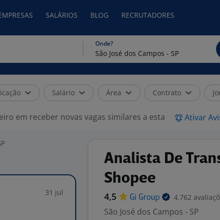
 EMPRESAS
SALÁRIOS
BLOG
RECRUTADORES
Onde?
icação
Salário
Área
Contrato
Jo
eiro em receber novas vagas similares a esta
Ativar Av
SP
Analista De Tran
Shopee
31 jul
4,5
4.762 avaliaç
Gi
Group
São José dos Campos - SP