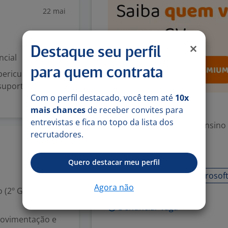
22 mai
Destaque seu perfil
ncial
para quem contrata
periculosidade +
suporte às
Com o perfil destacado, você tem até
10x
Exigências
mais chances
de receber convites para
entrevistas e fica no topo da lista dos
Escolaridade Mínima: Ensino
recrutadores.
27 jul
Habilidades
Quero destacar meu perfil
Análise de Dados
Microsoft
Agora não
 (2º Grau)
Denunciar vaga
movimentação e