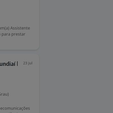
m(a) Assistente
) para prestar
23 jul
ndiaí |
Grau)
elecomunicações