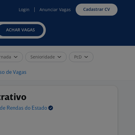
Cadastrar CV
Login
Anunciar Vagas
ACHAR VAGAS
rnada
Senioridade
PcD
iso de Vagas
trativo
s de Rendas do
Estado