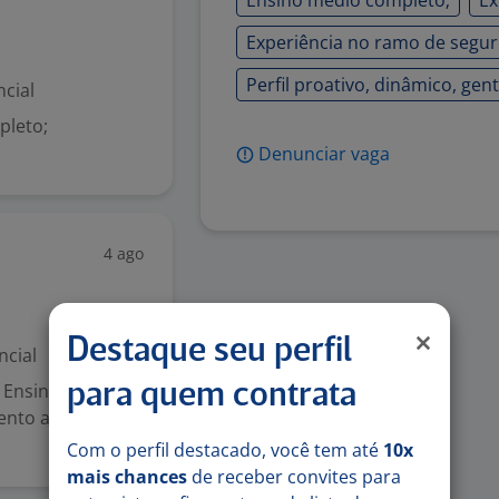
Ensino médio completo;
Ex
Experiência no ramo de segur
Perfil proativo, dinâmico, gent
cial
édio completo;
Denunciar vaga
4 ago
Destaque seu perfil
ncial
: Ensino médio
para quem contrata
nto ao público;
Com o perfil destacado, você tem até
10x
mais chances
de receber convites para