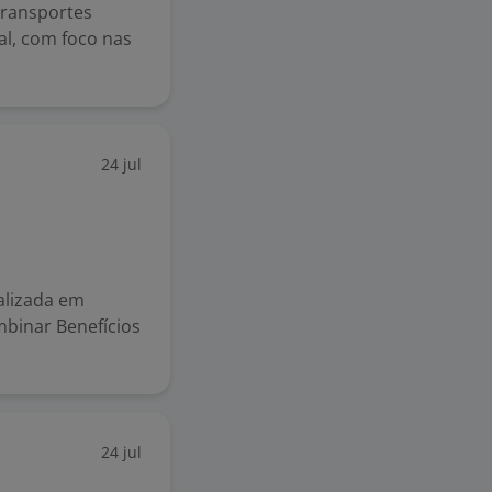
ransportes
l, com foco nas
24 jul
calizada em
ombinar Benefícios
24 jul