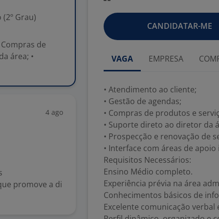
 (2º Grau)
CANDIDATAR-ME
 • Compras de
da área; •
VAGA
EMPRESA
COMP
• Atendimento ao cliente;
• Gestão de agendas;
4 ago
• Compras de produtos e servi
• Suporte direto ao diretor da 
• Prospecção e renovação de s
• Interface com áreas de apoio 
Requisitos Necessários:
Ensino Médio completo.
s
Experiência prévia na área admi
que promove a di
Conhecimentos básicos de infor
.
Excelente comunicação verbal e
Perfil dinâmico, organizado e c