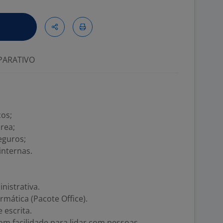
ARATIVO
ços;
área;
eguros;
internas.
nistrativa.
mática (Pacote Office).
 escrita.
om facilidade para lidar com pessoas.