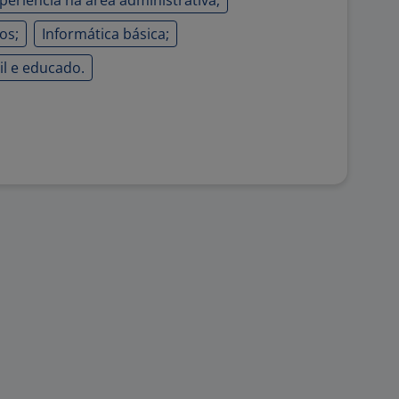
periência na área administrativa;
os;
Informática básica;
il e educado.