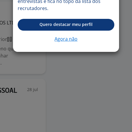
entrevistas e fica no topo da lista dos
recrutadores.
31 jul
TOS
LTDA
Quero destacar meu perfil
Agora não
ior
Presencial
eno que será
nhar
.
28 jul
SSOAL