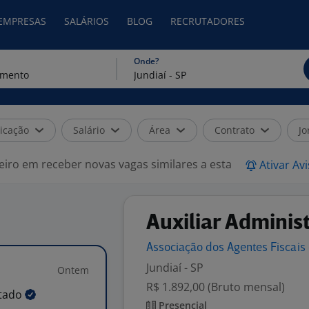
 EMPRESAS
SALÁRIOS
BLOG
RECRUTADORES
Onde?
icação
Salário
Área
Contrato
Jo
eiro em receber novas vagas similares a esta
Ativar Av
Auxiliar Adminis
Associação dos Agentes Fiscai
Jundiaí - SP
Ontem
R$ 1.892,00 (Bruto mensal)
tado
Presencial