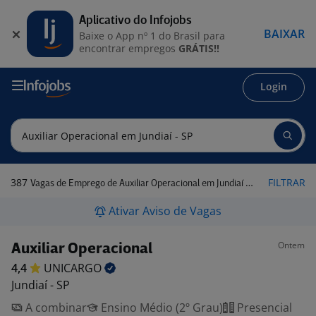
Aplicativo do Infojobs
BAIXAR
Baixe o App nº 1 do Brasil para
encontrar empregos
GRÁTIS!!
Login
387
FILTRAR
Vagas de Emprego de Auxiliar Operacional em Jundiaí - SP
Ativar Aviso de Vagas
Ontem
Auxiliar Operacional
4,4
UNICARGO
Jundiaí - SP
A combinar
Ensino Médio (2º Grau)
Presencial