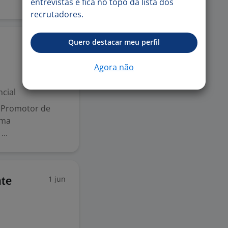
entrevistas e fica no topo da lista dos
recrutadores.
Quero destacar meu perfil
16 jun
Agora não
cial
 Promotor de
uma
..
1 jun
nte