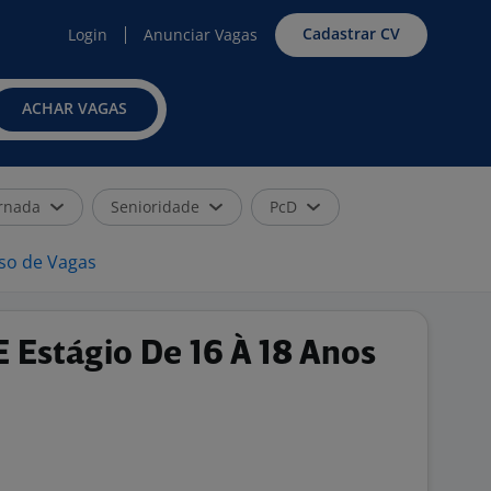
Cadastrar CV
Login
Anunciar Vagas
ACHAR VAGAS
rnada
Senioridade
PcD
iso de Vagas
 Estágio De 16 À 18 Anos