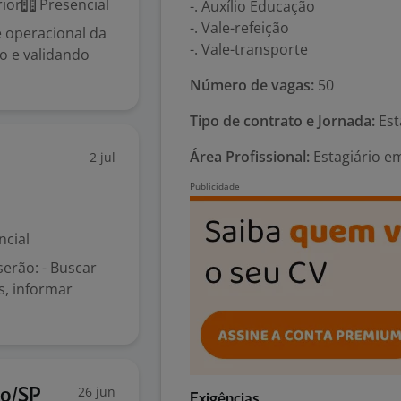
ior
Presencial
-. Auxílio Educação
-. Vale-refeição
e operacional da
-. Vale-transporte
o e validando
Número de vagas:
50
Tipo de contrato e Jornada:
Est
Área Profissional:
Estagiário e
2 jul
ncial
serão: - Buscar
s, informar
26 jun
to/SP
Exigências