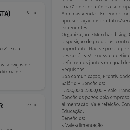
criação de conteúdos e acomp
31 jul
Apoio às Vendas: Entender como
TA) -
apresentação de produtos/serv
experientes.
Organização e Merchandising: 
disposição de produtos, contro
 (2º Grau)
Importante: Não se preocupe s
dessas áreas! O nosso objetivo
definiremos juntos em qual des
os serviços de
Requisitos:
uditoria de
Boa comunicação; Proatividade;
Salário + Benefícios:
1.200,00 a 2.000,00 + Vale Tran
Benefícios pagos pela empresa: 
alimentação, Vale refeição, Co
23 jul
R
Educação.
Benefícios:
-. Vale-alimentação