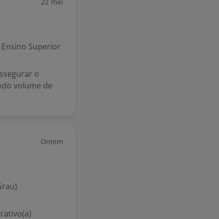
22 mai
Ensino Superior
assegurar o
ndo volume de
Ontem
Grau)
rativo(a)