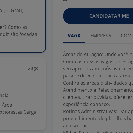
 (2º Grau)
CANDIDATAR-ME
ver? Como as
ndiz são focadas
VAGA
EMPRESA
COMP
Áreas de Atuação: Onde você p
Como as nossas vagas de estág
5 ago
seu aprendizado, nós avaliarem
para te direcionar para a área
Confira as áreas e atividades q
Atendimento e Relacionamento 
ncial
clientes, tirar dúvidas, oferec
experiência conosco.
) Área
Rotinas Administrativas: Dar 
epcionistas Carga
preenchimento de planilhas bás
ao escritório.
Mídias Sociais: Auxiliar na int