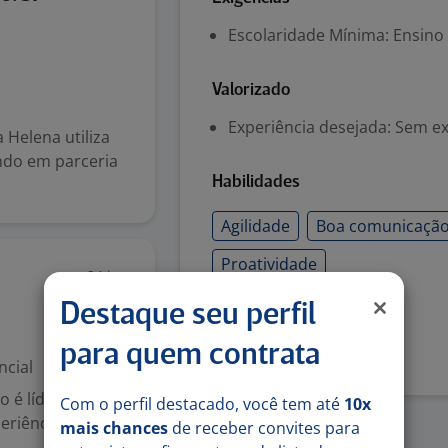
Escolaridade Mínima: Ensino
Valorizado
Experiência desejada: Sem e
Helena utiliza
ndo em parceria
Habilidades
Agilidade
Boa comunicaçã
Proatividade
24 jun
Destaque seu perfil
Denunciar vaga
para quem contrata
ncial
 é líder na
Com o perfil destacado, você tem até
10x
xperiência em
mais chances
de receber convites para