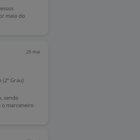
cessos
por meio do
25 mai
 (2º Grau)
o, sendo
e o marceneiro