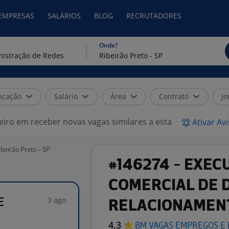
 EMPRESAS
SALÁRIOS
BLOG
RECRUTADORES
Onde?
icação
Salário
Área
Contrato
Jo
eiro em receber novas vagas similares a esta
Ativar Av
beirão Preto - SP
#146274 - EXEC
COMERCIAL DE 
3 ago
E
RELACIONAMEN
4,3
BM VAGAS EMPREGOS E