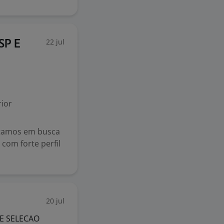
22 jul
SP E
ior
stamos em busca
com forte perfil
20 jul
E SELECAO