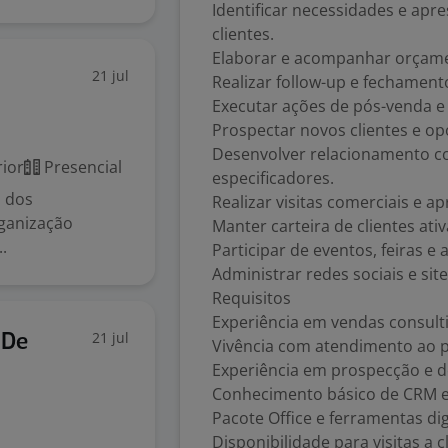
Identificar necessidades e apr
clientes.
Elaborar e acompanhar orçam
21 jul
Realizar follow-up e fechament
Executar ações de pós-venda e 
Prospectar novos clientes e o
Desenvolver relacionamento com
ior
Presencial
especificadores.
o dos
Realizar visitas comerciais e a
ganização
Manter carteira de clientes ativ
.
Participar de eventos, feiras 
Administrar redes sociais e sit
Requisitos
Experiência em vendas consulti
21 jul
 De
Vivência com atendimento ao p
Experiência em prospecção e d
Conhecimento básico de CRM e g
Pacote Office e ferramentas dig
Disponibilidade para visitas a 