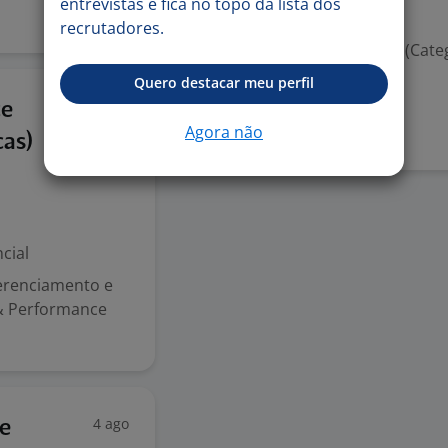
entrevistas e fica no topo da lista dos
Valorizado
recrutadores.
Habilitação para dirigir (Cate
Quero destacar meu perfil
Denunciar vaga
7 mai
ce
Agora não
cas)
cial
erenciamento e
 & Performance
4 ago
e