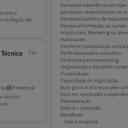
Desejável experiência em lojas
persianas, revestimentos ou ar
tá com a
Desejável Carteira de relacion
r na Região de
Desejável Formação ou cursos r
Arquitetura, Marketing ou área
Habilidades
Excelente comunicação verbal e
3 jul
Perfil relacional e consultivo.
 Técnico
Facilidade para networking.
Organização e disciplina comerc
Proatividade.
Capacidade de negociação.
Bom gosto e interesse pelo uni
ior
Presencial
Foco em resultados e experiênc
e técnico,
Remuneração
a de
Salário + comissão
Benefícios:
-. Vale transporte