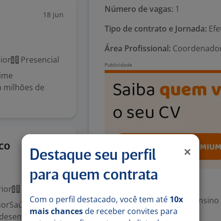
Número de vagas:
1
18 jun
Tipo de contrato e Jornada:
Efe
Área Profissional:
Coordenador 
ior
Presencial
time
a milhões de
15 mai
ico
Destaque seu perfil
para quem contrata
Exigências
ior
Presencial
Com o perfil destacado, você tem até
10x
Escolaridade Mínima: Ensino
morSaúde,
mais chances
de receber convites para
e desempenho,