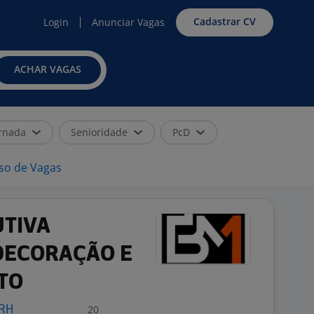
Cadastrar CV
Login
Anunciar Vagas
ACHAR VAGAS
rnada
Senioridade
PcD
iso de Vagas
UTIVA
DECORAÇÃO E
TO
20
 RH