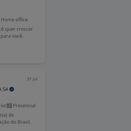
Home office
cê quer crescer
 para você.
31 jul
A
SA
ior
Presencial
(a) de
ção do Brasil,