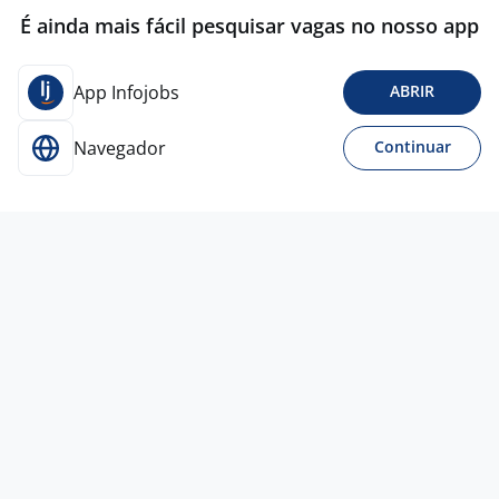
É ainda mais fácil pesquisar vagas no nosso app
App Infojobs
ABRIR
Navegador
Continuar
Para Candidatos
Acesse o site de empregos líder e se candidate a
vagas adequadas ao seu perfil de forma fácil e
rápida.