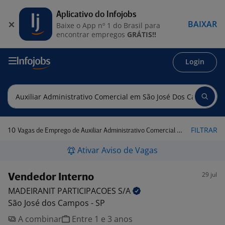
Aplicativo do Infojobs
BAIXAR
Baixe o App nº 1 do Brasil para
encontrar empregos
GRÁTIS!!
Login
10
FILTRAR
Vagas de Emprego de Auxiliar Administrativo Comercial em São José dos Campos - SP
Ativar Aviso de Vagas
29 jul
Vendedor Interno
MADEIRANIT PARTICIPACOES
S/A
São José dos Campos - SP
A combinar
Entre 1 e 3 anos