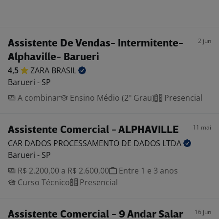
2 jun
Assistente De Vendas- Intermitente-
Alphaville- Barueri
4,5
ZARA
BRASIL
Barueri - SP
A combinar
Ensino Médio (2º Grau)
Presencial
11 mai
Assistente Comercial - ALPHAVILLE
CAR DADOS PROCESSAMENTO DE DADOS
LTDA
Barueri - SP
R$ 2.200,00 a R$ 2.600,00
Entre 1 e 3 anos
Curso Técnico
Presencial
16 jun
Assistente Comercial - 9 Andar Salar