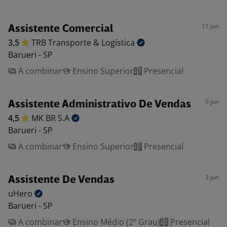
11 jun
Assistente Comercial
3,5
TRB Transporte &
Logística
Barueri - SP
A combinar
Ensino Superior
Presencial
9 jun
Assistente Administrativo De Vendas
4,5
MK BR
S.A
Barueri - SP
A combinar
Ensino Superior
Presencial
3 jun
Assistente De Vendas
uHero
Barueri - SP
A combinar
Ensino Médio (2º Grau)
Presencial