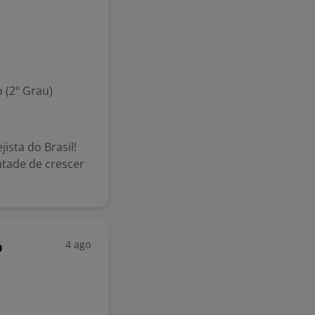
 (2º Grau)
ista do Brasil!
ntade de crescer
4 ago
o