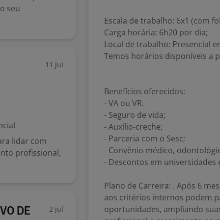
 o seu
Escala de trabalho: 6x1 (com fo
Carga horária: 6h20 por dia;
Local de trabalho: Presencial e
Temos horários disponíveis a pa
11 jul
Benefícios oferecidos:
- VA ou VR.
- Seguro de vida;
cial
- Auxílio-creche;
- Parceria com o Sesc;
ara lidar com
- Convênio médico, odontológic
to profissional,
- Descontos em universidades e
Plano de Carreira: . Após 6 m
aos critérios internos podem p
oportunidades, ampliando suas
2 jul
IVO DE