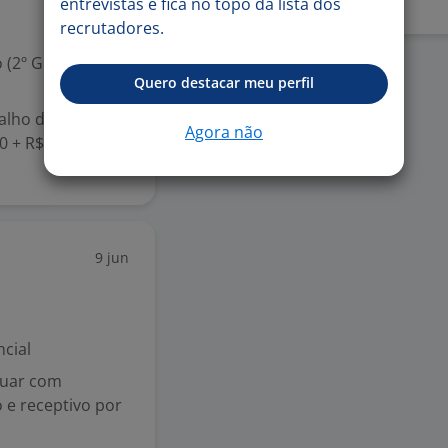
entrevistas e fica no topo da lista dos
recrutadores.
 (2º Grau)
Quero destacar meu perfil
alho de Segunda
Agora não
00 + R$ 31 de VR
9 jun
cial
tuar com
o e receptivo por