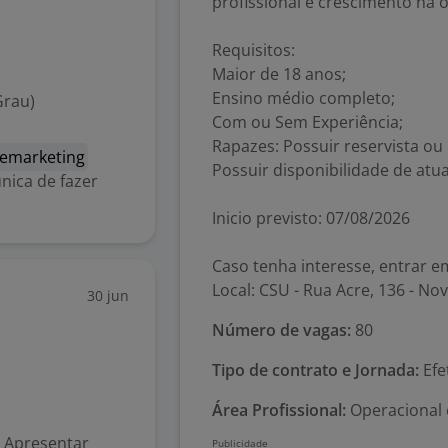
profissional e crescimento na 
Requisitos:
Maior de 18 anos;
Ensino médio completo;
Grau)
Com ou Sem Experiência;
Rapazes: Possuir reservista o
lemarketing
Possuir disponibilidade de atu
nica de fazer
Inicio previsto: 07/08/2026
Caso tenha interesse, entrar 
Local: CSU - Rua Acre, 136 - No
30 jun
Número de vagas:
80
Tipo de contrato e Jornada:
Efe
Área Profissional:
Operacional 
* Apresentar