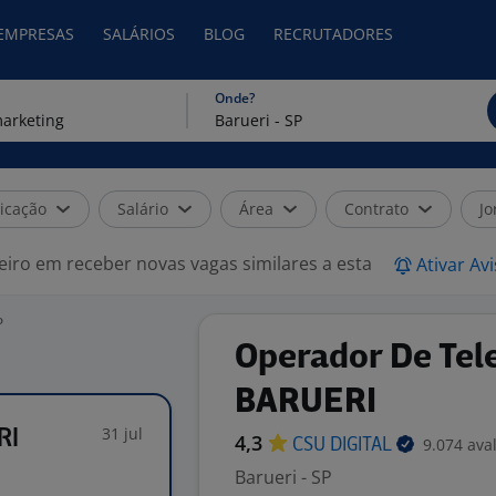
 EMPRESAS
SALÁRIOS
BLOG
RECRUTADORES
Onde?
icação
Salário
Área
Contrato
Jo
eiro em receber novas vagas similares a esta
Ativar Av
P
Operador De Tel
BARUERI
31 jul
RI
4,3
9.074 ava
CSU
DIGITAL
Barueri - SP