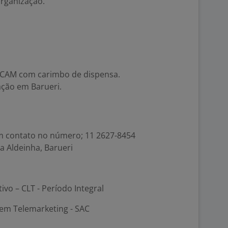
organização.
u CAM com carimbo de dispensa.
ação em Barueri.
em contato no número; 11 2627-8454
va Aldeinha, Barueri
tivo – CLT - Período Integral
em Telemarketing - SAC