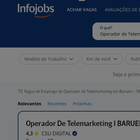
ACHAR VAGAS
AVALIAÇÕES DE
O quê?
Modelo de Trabalho
Km de você
Publ
Seja o prim
75
Vagas de Emprego de Operador de Telemarketing em Barueri - S
Relevantes
Recentes
Próximas
Operador De Telemarketing I BARUE
4,3
CSU
DIGITAL