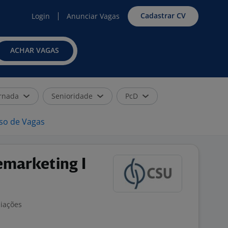
Cadastrar CV
Login
Anunciar Vagas
ACHAR VAGAS
rnada
Senioridade
PcD
iso de Vagas
emarketing I
liações