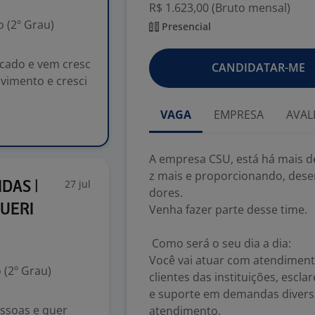
R$ 1.623,00 (Bruto mensal)
 (2º Grau)
Presencial
cado e vem cresc
CANDIDATAR-ME
vimento e cresci
VAGA
EMPRESA
AVAL
A empresa CSU, está há mais d
z mais e proporcionando, dese
27 jul
DAS |
dores.
RUERI
Venha fazer parte desse time.
Como será o seu dia a dia:
Você vai atuar com atendimento
 (2º Grau)
clientes das instituições, escl
e suporte em demandas diversa
essoas e quer
atendimento.