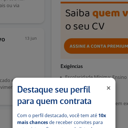
ais ou via
13 jun
vo
Exigências
Escolaridade Mínima: Ensino
cado e vem cresc
vimento e cresci
Destaque seu perfil
Valorizado
para quem contrata
Experiência desejada: Sem e
Com o perfil destacado, você tem até
10x
Denunciar vaga
22 mai
mais chances
de receber convites para