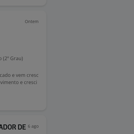
Ontem
 (2º Grau)
cado e vem cresc
vimento e cresci
6 ago
RADOR DE