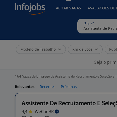
ACHAR VAGAS
AVALIAÇÕES DE
O quê?
Modelo de Trabalho
Km de você
Publ
Seja o prim
164
Vagas de Emprego de Assistente de Recrutamento e Seleção em
Relevantes
Recentes
Próximas
Assistente De Recrutamento E Seleç
4,4
WeCanBR