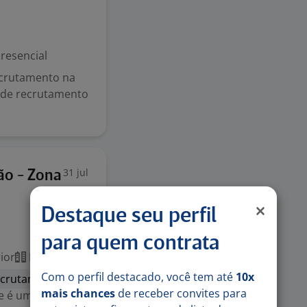
resencial
ecrutamento na
s de recrutamento
31 jul
ão - Zona
Destaque seu perfil
para quem contrata
ior
Presencial
Com o perfil destacado, você tem até
10x
ecrutamento e
mais chances
de receber convites para
e é uma chance