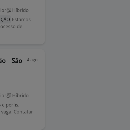
ior
Híbrido
EÇÃO
Estamos
rocesso de
4 ago
ão - São
ior
Híbrido
 e perfis,
 vaga. Contatar