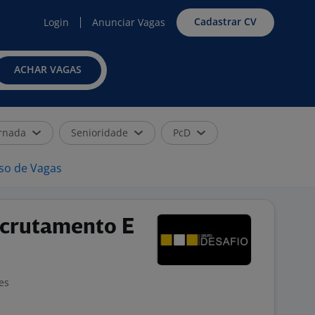
Cadastrar CV
Login
Anunciar Vagas
ACHAR VAGAS
rnada
Senioridade
PcD
iso de Vagas
ecrutamento E
es