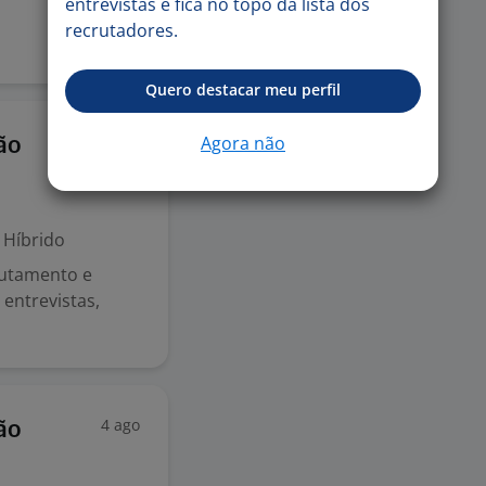
entrevistas e fica no topo da lista dos
recrutadores.
Quero destacar meu perfil
5 ago
Agora não
ão
Híbrido
rutamento e
entrevistas,
4 ago
ão