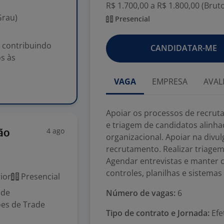
R$ 1.700,00 a R$ 1.800,00 (Brut
Grau)
Presencial
 contribuindo
CANDIDATAR-ME
s às
VAGA
EMPRESA
AVAL
Apoiar os processos de recruta
e triagem de candidatos alinha
4 ago
ão
organizacional. Apoiar na divu
recrutamento. Realizar triagem 
Agendar entrevistas e manter c
controles, planilhas e sistemas
ior
Presencial
 de
Número de vagas:
6
ões de Trade
Tipo de contrato e Jornada:
Efe