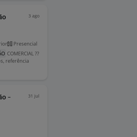
3 ago
ão
ior
Presencial
ÃO
COMERCIAL ??
s, referência
31 jul
ão -