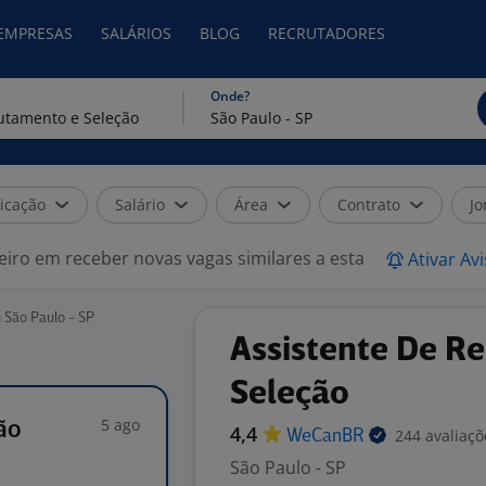
 EMPRESAS
SALÁRIOS
BLOG
RECRUTADORES
Onde?
icação
Salário
Área
Contrato
Jo
eiro em receber novas vagas similares a esta
Ativar Av
 São Paulo - SP
Assistente De R
Seleção
5 ago
ão
4,4
244 avaliaçõ
WeCanBR
São Paulo - SP