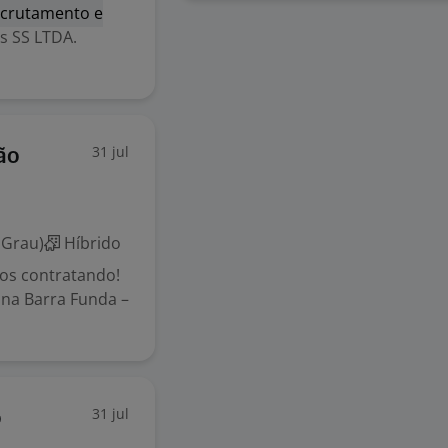
ecrutamento e
s SS LTDA.
31 jul
ão
 Grau)
Híbrido
os contratando!
o na Barra Funda –
31 jul
o