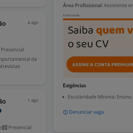
Área Profissional:
Assistente e
4 ago
ão
Presencial
omportamental da
trevistas
Exigências
Escolaridade Mínima: Ensino
1 ago
ão
Denunciar vaga
o
Presencial