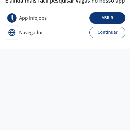
É ainda mais fácil pesquisar vagas no nosso app
App Infojobs
ABRIR
Navegador
Continuar
4 ago
Social Media
Meet Recrutamento e
Seleção
Londrina - PR
R$ 1.800,00 a R$ 2.000,00
Entre 1 e 3 anos
Ensino Médio (2º Grau)
Presencial
4 ago
Social Media
Mariana Friedrich Advocacia
Médica