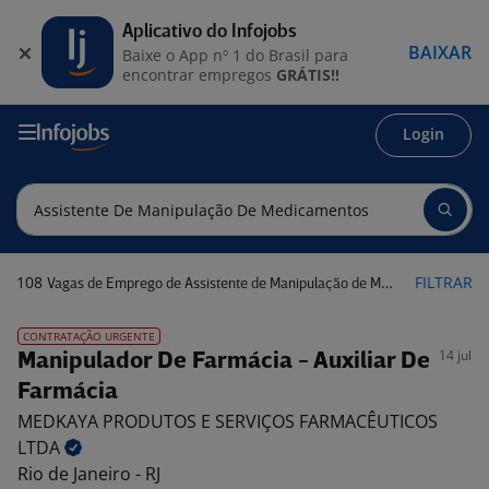
Aplicativo do Infojobs
BAIXAR
Baixe o App nº 1 do Brasil para
encontrar empregos
GRÁTIS!!
Login
108
FILTRAR
Vagas de Emprego de Assistente de Manipulação de Medicamentos
CONTRATAÇÃO URGENTE
14 jul
Manipulador De Farmácia - Auxiliar De
Farmácia
MEDKAYA PRODUTOS E SERVIÇOS FARMACÊUTICOS
LTDA
Rio de Janeiro - RJ