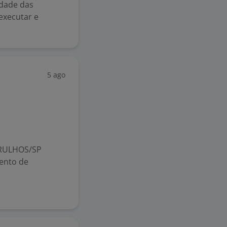
idade das
executar e
5 ago
ARULHOS/SP
ento de