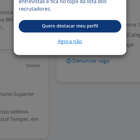
entrevistas e fica no topo da lista dos
recrutadores.
 busca um
Valorizado
 no BH
Experiência desejada: Entre 1
Quero destacar meu perfil
..
Habilitação para dirigir (Cate
Agora não
Disponibilidade para viajar
Denunciar vaga
Ontem
nsino Superior
sso seletivo
istal Temper, em