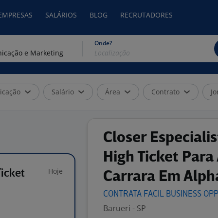
 EMPRESAS
SALÁRIOS
BLOG
RECRUTADORES
Onde?
icação
Salário
Área
Contrato
Jo
Closer Especiali
High Ticket Para
Hoje
Ticket
Carrara Em Alpha
CONTRATA FACIL BUSINESS
OPP
Barueri - SP