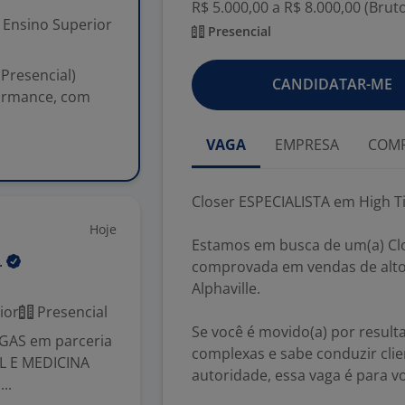
R$ 5.000,00 a R$ 8.000,00 (Brut
Ensino Superior
Presencial
(Presencial)
CANDIDATAR-ME
formance, com
VAGA
EMPRESA
COMP
Closer ESPECIALISTA em High Tic
Hoje
Estamos em busca de um(a) Clo
.
comprovada em vendas de alto
Alphaville.
ior
Presencial
Se você é movido(a) por resul
AS em parceria
complexas e sabe conduzir cli
 E MEDICINA
autoridade, essa vaga é para v
..