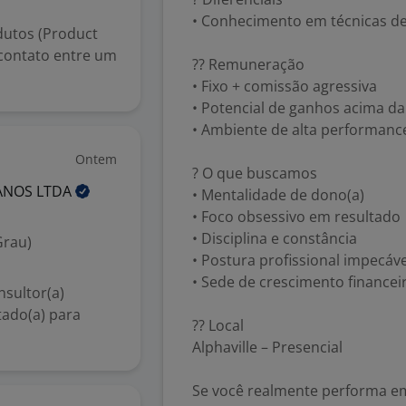
• Conhecimento em técnicas de 
dutos (Product
contato entre um
?? Remuneração
• Fixo + comissão agressiva
• Potencial de ganhos acima d
• Ambiente de alta performanc
Ontem
? O que buscamos
MANOS
LTDA
• Mentalidade de dono(a)
• Foco obsessivo em resultado
• Disciplina e constância
Grau)
• Postura profissional impecáve
• Sede de crescimento financeir
sultor(a)
tado(a) para
?? Local
Alphaville – Presencial
Se você realmente performa em