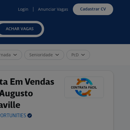
Cadastrar CV
Login
Anunciar Vagas
ACHAR VAGAS
rnada
Senioridade
PcD
sta Em Vendas
 Augusto
ville
ORTUNITIES