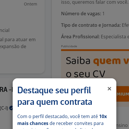
isso, queremos falar com você.
Ontem
Número de vagas:
1
Tipo de contrato e Jornada:
Efe
ncial
Área Profissional:
Especialista 
al para atuar em
 expansão de
Ontem
RA -BH
Destaque seu perfil
para quem contrata
(C-I)
Exigências
Com o perfil destacado, você tem até
10x
mais chances
de receber convites para
Escolaridade Mínima: Ensino