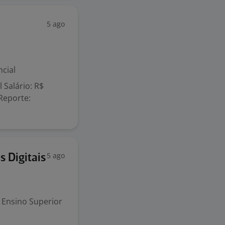
5 ago
cial
 Salário: R$
 Reporte:
5 ago
 Digitais
Ensino Superior