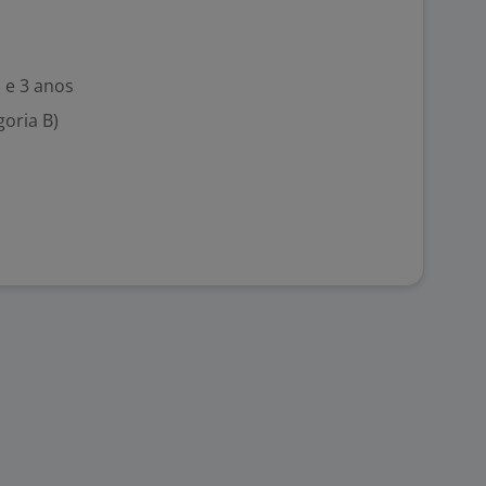
 e 3 anos
goria B)