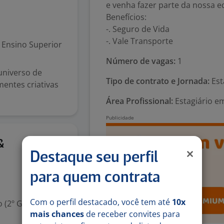
e venha fazer parte da nossa e
Benefícios:
-. Seguro de Vida
-. Vale Transporte
Ensino Superior
Número de vagas:
1
universo de
Tipo de contrato e Jornada:
Está
entes criativas
Área Profissional:
Estagiário e
Ontem
&
Destaque seu perfil
para quem contrata
Com o perfil destacado, você tem até
10x
 (2º Grau)
mais chances
de receber convites para