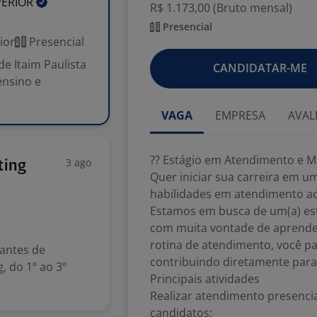
PERIOR
R$ 1.173,00 (Bruto mensal)
Presencial
ior
Presencial
e Itaim Paulista
CANDIDATAR-ME
ensino e
VAGA
EMPRESA
AVAL
?? Estágio em Atendimento e Ma
3 ago
ting
Quer iniciar sua carreira em u
habilidades em atendimento ao
Estamos em busca de um(a) esta
com muita vontade de aprender
rotina de atendimento, você pa
dantes de
contribuindo diretamente para
, do 1º ao 3º
Principais atividades
Realizar atendimento presencia
candidatos;