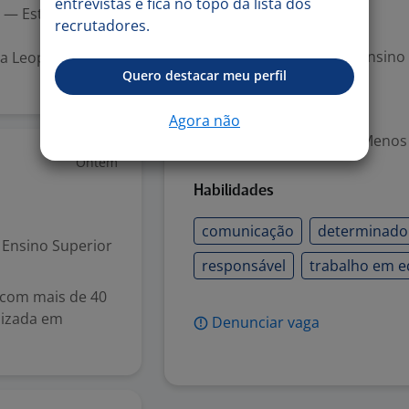
entrevistas e fica no topo da lista dos
 — Estratégia &
recrutadores.
Exigências
Escolaridade Mínima: Ensino
la Leopoldina
Quero destacar meu perfil
Valorizado
Agora não
Experiência desejada: Menos
Ontem
Habilidades
comunicação
determinado
Ensino Superior
responsável
trabalho em e
com mais de 40
lizada em
Denunciar vaga