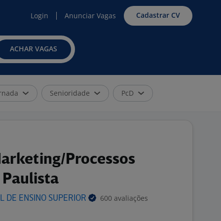
Cadastrar CV
Login
Anunciar Vagas
ACHAR VAGAS
rnada
Senioridade
PcD
arketing/Processos
 Paulista
600 avaliações
L DE ENSINO
SUPERIOR