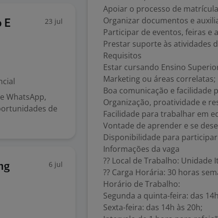
Apoiar o processo de matrícula
Organizar documentos e auxilia
23 jul
o E
Participar de eventos, feiras e 
Prestar suporte às atividades d
Requisitos
Estar cursando Ensino Superio
Marketing ou áreas correlatas;
cial
Boa comunicação e facilidade 
e e WhatsApp,
Organização, proatividade e re
oportunidades de
Facilidade para trabalhar em e
Vontade de aprender e se dese
Disponibilidade para participa
Informações da vaga
?? Local de Trabalho: Unidade I
6 jul
ng
?? Carga Horária: 30 horas sem
Horário de Trabalho:
Segunda a quinta-feira: das 14h
Sexta-feira: das 14h às 20h;