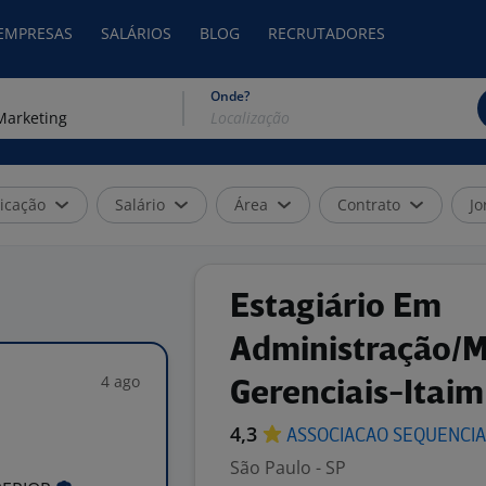
 EMPRESAS
SALÁRIOS
BLOG
RECRUTADORES
Onde?
icação
Salário
Área
Contrato
Jo
Estagiário Em
Administração/M
4 ago
Gerenciais-Itaim
4,3
ASSOCIACAO SEQUENCIA
São Paulo - SP