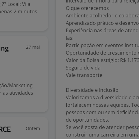
Intervalo de 1 hora para refeiç
?? Local: Vila
O que oferecemos
apenas 2 minutos
Ambiente acolhedor e colabora
Aprendizado prático e desenvol
Experiência nas áreas de aten
las;
Participação em eventos institu
27 mai
ing
Oportunidade de crescimento 
Valor da Bolsa estágio: R$ 1.17
Seguro de vida
Vale transporte
ação/Marketing
Diversidade e Inclusão
 as atividades
Valorizamos a diversidade e ac
fortalecem nossas equipes. To
pessoas com ou sem deficiênci
de oportunidades.
Se você gosta de atender pess
Ontem
RCE
construir uma carreira em uma 