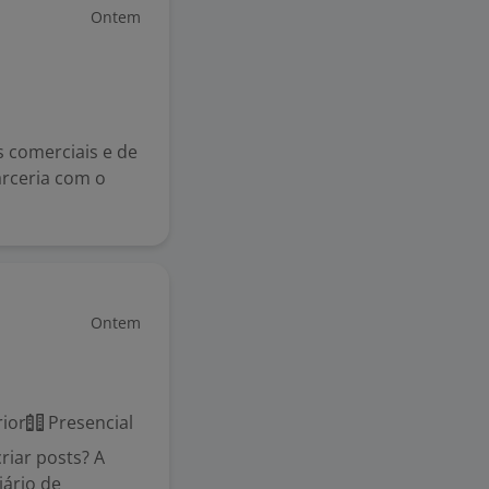
Ontem
s comerciais e de
arceria com o
Ontem
ior
Presencial
riar posts? A
iário de