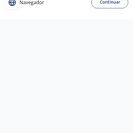
Navegador
Continuar
11 jul
Analista De Sucesso Do Cliente
(Customer Success)
Start
Company
Barueri - SP
R$ 1.500,00 a R$ 2.000,00
Sem experiência
Ensino Médio (2º Grau)
Presencial
11 jul
Roteirista De Conteúdo
Start
Company
Barueri - SP