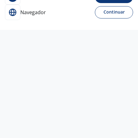
Navegador
Continuar
16 jul
Consultor Comercial - Estágio
4,1
GRUPO DIGITAL SOLUCOES
FINANCEIRAS
Guarulhos - SP
R$ 900,00
Ensino Fundamental (1º grau)
Presencial
Vagas semelhantes
14 jul
CONSULTORA DE VENDAS EM