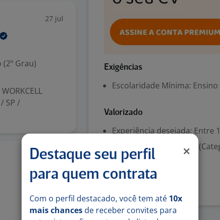
27 jul
 (2º Grau)
Exigências
Escolaridade Mínima: Ensino
SP WORKCELL
/ SP /
Valorizado
Experiência desejada: Entre 1
Habilitação para dirigir (Cate
Destaque seu perfil
20 jul
Denunciar vaga
para quem contrata
Com o perfil destacado, você tem até
10x
mais chances
de receber convites para