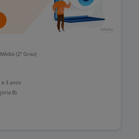
 Médio (2º Grau)
 e 3 anos
goria B)