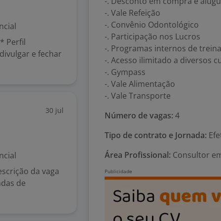
-. Desconto em compra e alugue
-. Vale Refeição
-. Convênio Odontológico
ncial
-. Participação nos Lucros
 Perfil
-. Programas internos de trei
divulgar e fechar
-. Acesso ilimitado a diversos 
-. Gympass
-. Vale Alimentação
-. Vale Transporte
30 jul
Número de vagas:
4
Tipo de contrato e Jornada:
Efe
Área Profissional:
Consultor em
ncial
escrição da vaga
ndas de