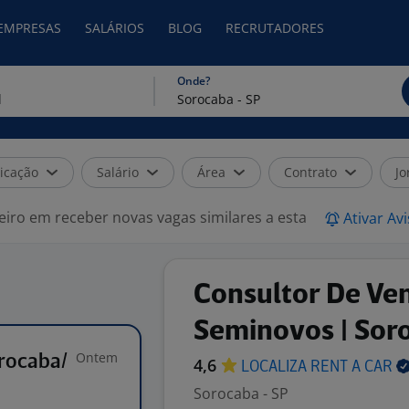
 EMPRESAS
SALÁRIOS
BLOG
RECRUTADORES
Onde?
icação
Salário
Área
Contrato
Jo
eiro em receber novas vagas similares a esta
Ativar Av
Consultor De Ve
Seminovos | Sor
Ontem
rocaba/
4,6
LOCALIZA RENT A
CAR
Sorocaba - SP