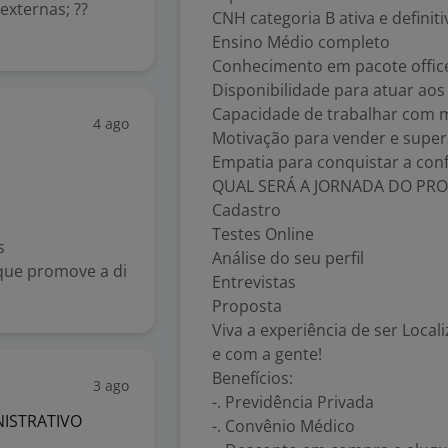
externas; ??
CNH categoria B ativa e definiti
Ensino Médio completo
Conhecimento em pacote offic
Disponibilidade para atuar aos 
Capacidade de trabalhar com m
4 ago
Motivação para vender e super
Empatia para conquistar a conf
QUAL SERÁ A JORNADA DO PRO
Cadastro
Testes Online
s
Análise do seu perfil
que promove a di
Entrevistas
.
Proposta
Viva a experiência de ser Loca
e com a gente!
Benefícios:
3 ago
-. Previdência Privada
NISTRATIVO
-. Convênio Médico