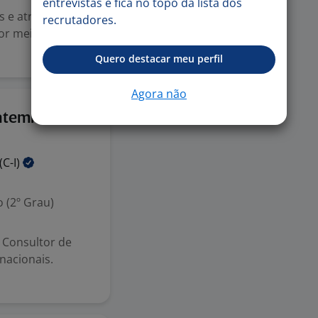
entrevistas e fica no topo da lista dos
 e atribuições:
recrutadores.
or meio da
Quero destacar meu perfil
Agora não
20 jul
atemi
(C-I)
 (2º Grau)
 Consultor de
nacionais.