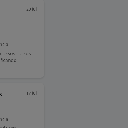
20 jul
ncial
 nossos cursos
ificando
17 jul
s
ncial