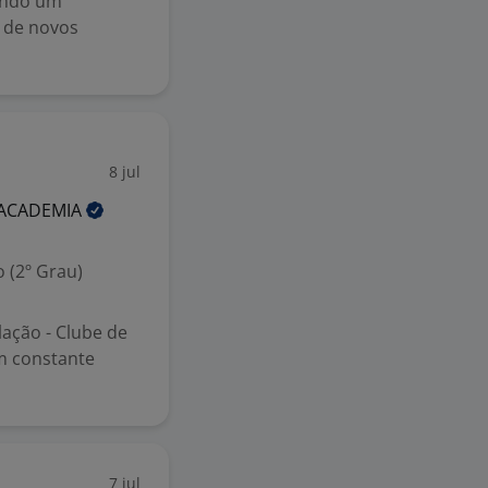
tindo um
o de novos
8 jul
ACADEMIA
 (2º Grau)
ação - Clube de
em constante
7 jul