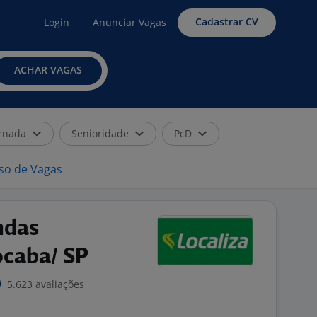
Cadastrar CV
Login
Anunciar Vagas
ACHAR VAGAS
rnada
Senioridade
PcD
iso de Vagas
ndas
ocaba/ SP
5.623 avaliações