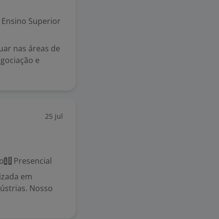
Ensino Superior
uar nas áreas de
egociação e
25 jul
o
Presencial
izada em
dústrias. Nosso