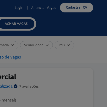
Cadastrar CV
Login
Anunciar Vagas
ACHAR VAGAS
rnada
Senioridade
PcD
iso de Vagas
rcial
7 avaliações
alizada
o mensal)