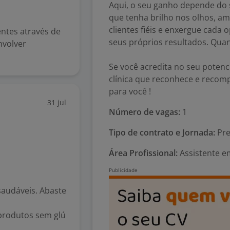
Aqui, o seu ganho depende d
que tenha brilho nos olhos, a
clientes fiéis e enxergue cad
ientes através de
seus próprios resultados. Quan
nvolver
Se você acredita no seu potenci
clínica que reconhece e recom
para você !
31 jul
Número de vagas:
1
Tipo de contrato e Jornada:
Pre
Área Profissional:
Assistente e
audáveis. Abaste
produtos sem glú