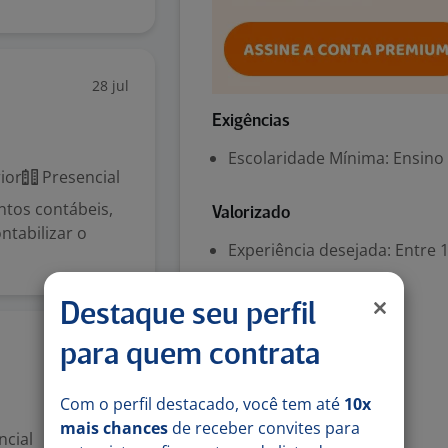
28 jul
Exigências
Escolaridade Mínima: Ensino
ior
Presencial
tos contábeis,
Valorizado
ntabilizar o
Experiência desejada: Entre 1
Benefícios
Destaque seu perfil
Bônus por resultado
27 jul
para quem contrata
Comissões
Com o perfil destacado, você tem até
10x
Denunciar vaga
mais chances
de receber convites para
ncial