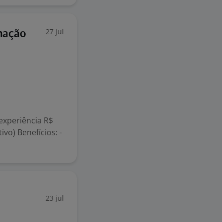
27 jul
mação
s
 experiência R$
ivo) Benefícios: -
23 jul