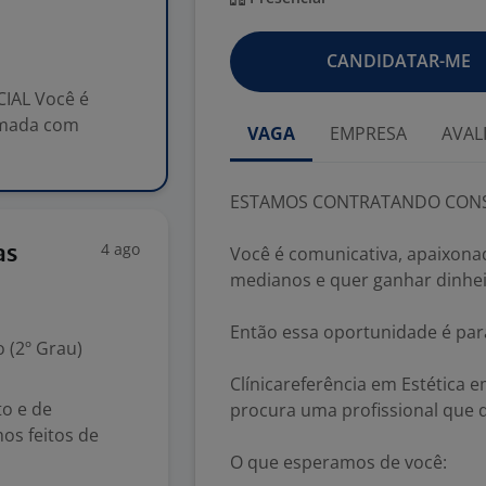
CANDIDATAR-ME
AL Você é
rmada com
VAGA
EMPRESA
AVAL
ESTAMOS CONTRATANDO CONS
4 ago
as
Você é comunicativa, apaixona
medianos e quer ganhar dinhei
Então essa oportunidade é para
 (2º Grau)
Clínicareferência em Estética 
o e de
procura uma profissional que q
os feitos de
O que esperamos de você: