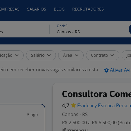
 EMPRESAS
SALÁRIOS
BLOG
RECRUTADORES
Onde?
icação
Salário
Área
Contrato
Jo
eiro em receber novas vagas similares a esta
Ativar Av
Consultora Come
4,7
Evidency Estética
Person
Canoas - RS
5 ago
R$ 2.500,00 a R$ 6.500,00 (Brut
Presencial