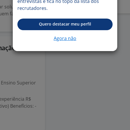
entrevistas e fica no topo da lista dos
ar soluções que
recrutadores.
uem faz a
Quero destacar meu perfil
Agora não
27 jul
omação
Ensino Superior
 experiência R$
ivo) Benefícios: -