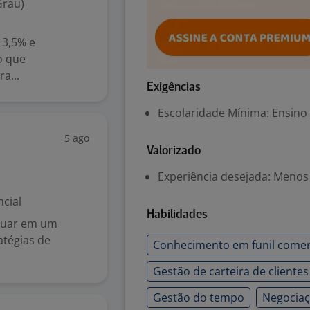
Grau)
 3,5% e
o que
a...
Exigências
Escolaridade Mínima: Ensino
5 ago
Valorizado
Experiência desejada: Menos
cial
Habilidades
atuar em um
atégias de
Conhecimento em funil comer
Gestão de carteira de clientes
Gestão do tempo
Negociaç