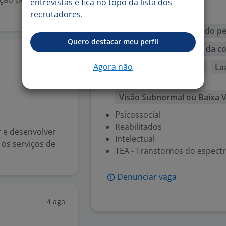
Paralisia Cerebral
entrevistas e fica no topo da lista dos
recrutadores.
Mental
Comunicação
Cuidado pe
Quero destacar meu perfil
Utilização de recursos da 
4 ago
Agora não
Habilidade acadêmica
La
Visual
Visão Subnormal ou Baixa V
Psicossocial
Reabilitados
 e desenvolver
Intelectual
 os serviços de
TEA - Transtornos do espectr
Denunciar vaga
4 ago