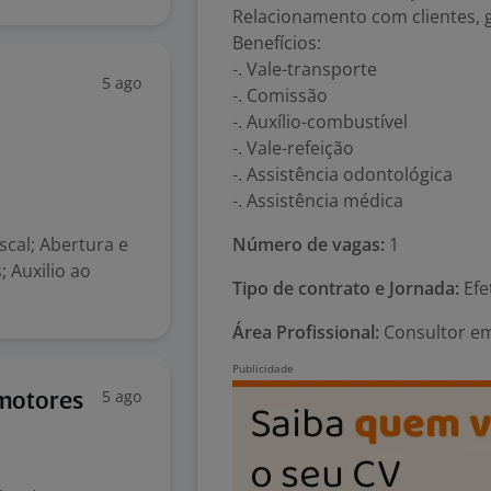
Relacionamento com clientes, g
Benefícios:
-. Vale-transporte
5 ago
-. Comissão
-. Auxílio-combustível
-. Vale-refeição
-. Assistência odontológica
-. Assistência médica
scal; Abertura e
Número de vagas:
1
 Auxilio ao
Tipo de contrato e Jornada:
Efe
Área Profissional:
Consultor em
5 ago
omotores