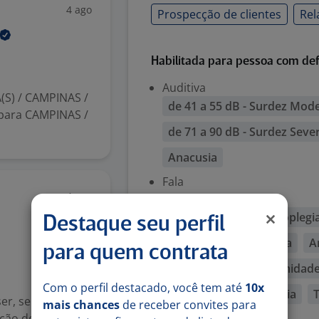
4 ago
Prospecção de clientes
Rel
Habilitada para pessoa com def
Auditiva
(S) / CAMPINAS /
de 41 a 55 dB - Surdez Mod
para CAMPINAS /
de 71 a 90 dB - Surdez Seve
Anacusia
Fala
4 ago
Física
Monoparesia
Monoplegi
Destaque seu perfil
Triplegia
Tetraplegia
A
para quem contrata
Membros com deformidades
Com o perfil destacado, você tem até
10x
Ostomia
Paraparesia
T
er, sendo
mais chances
de receber convites para
ação de reuniões