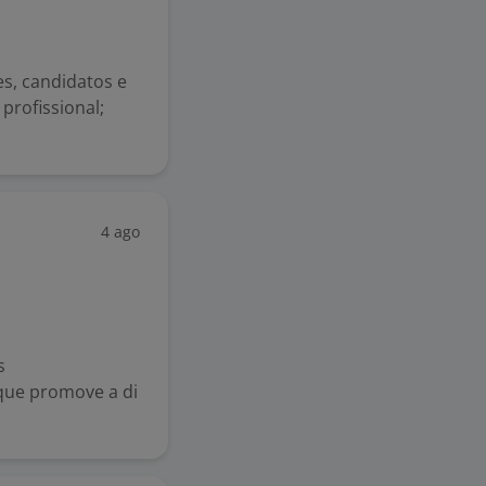
es, candidatos e
profissional;
4 ago
s
que promove a di
.