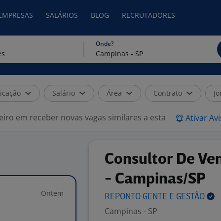
 EMPRESAS
SALÁRIOS
BLOG
RECRUTADORES
Onde?
icação
Salário
Área
Contrato
Jo
eiro em receber novas vagas similares a esta
Ativar Av
Consultor De Ve
- Campinas/SP
Ontem
REPONTO GENTE E
GESTÃO
Campinas - SP