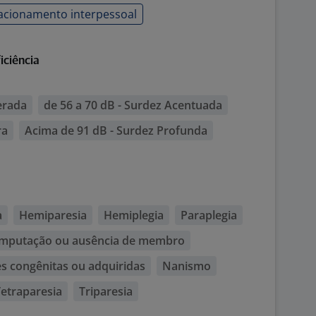
acionamento interpessoal
iciência
erada
de 56 a 70 dB - Surdez Acentuada
ra
Acima de 91 dB - Surdez Profunda
a
Hemiparesia
Hemiplegia
Paraplegia
mputação ou ausência de membro
 congênitas ou adquiridas
Nanismo
etraparesia
Triparesia