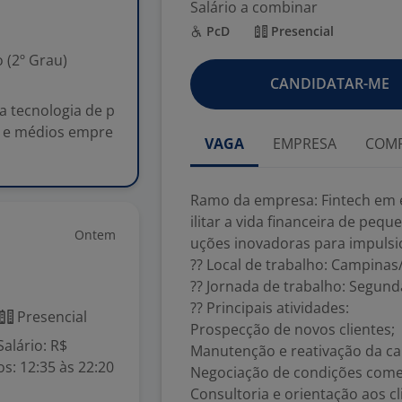
Salário a combinar
PcD
Presencial
 (2º Grau)
CANDIDATAR-ME
 tecnologia de p
os e médios empre
VAGA
EMPRESA
COMP
Ramo da empresa: Fintech em e
ilitar a vida financeira de pe
Ontem
uções inovadoras para impulsi
?? Local de trabalho: Campinas
?? Jornada de trabalho: Segunda
?? Principais atividades:
Presencial
Prospecção de novos clientes;
alário: R$
Manutenção e reativação da car
os: 12:35 às 22:20
Negociação de condições comer
Consultoria e orientação aos cl