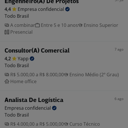
Engenheiro(A) De Projetos
4,4
Empresa
confidencial
Todo Brasil
A combinar
Entre 5 e 10 anos
Ensino Superior
Presencial
7 ago
Consultor(A) Comercial
4,2
Yapp
Todo Brasil
R$ 5.000,00 a R$ 8.000,00
Ensino Médio (2º Grau)
Home office
6 ago
Analista De Logística
Empresa
confidencial
Todo Brasil
R$ 4.000,00 a R$ 5.000,00
Curso Técnico