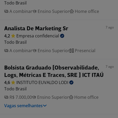
Todo Brasil
A combinar
Ensino Superior
Home office
7 ago
Analista De Marketing Sr
4,2
Empresa
confidencial
Todo Brasil
A combinar
Ensino Superior
Presencial
7 ago
Bolsista Graduado [Observabilidade,
Logs, Métricas E Traces, SRE ] ICT ITAÚ
4,6
INSTITUTO EUVALDO
LODI
Todo Brasil
R$ 7.000,00
Ensino Superior
Home office
Vagas semelhantes