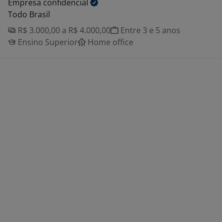
Empresa
confidencial
Todo Brasil
R$ 3.000,00 a R$ 4.000,00
Entre 3 e 5 anos
Ensino Superior
Home office