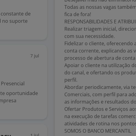
Todas as nossas vagas também
 constante de
fica de fora!
l no suporte
RESPONSABILIDADES E ATRIBU
Realizar triagem inicial, direc
com sua necessidade.
Fidelizar o cliente, oferecendo 
conta corrente, explicando as v
7 jul
processo de abertura de conta
Apoiar o cliente na utilização 
do canal, e ofertando os produ
perfil.
Presencial
Abordar periodicamente, via tel
ente oportunidade
Comerciais, com perfil para ad
empresa
as informações e resultados d
Ofertar Produtos e Serviços aos
na execução de tarefas comerc
atividades de rotina nos ponto
SOMOS O BANCO MERCANTIL
1 jul