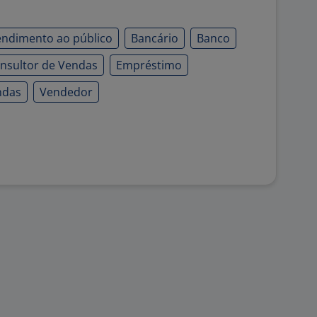
endimento ao público
Bancário
Banco
nsultor de Vendas
Empréstimo
ndas
Vendedor