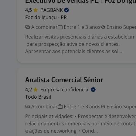
Executivo De Vendas PL. | Foz Do Ig
4,5
PAGBANK
Foz do Iguaçu - PR
A combinar
Entre 1 e 3 anos
Ensino Super
Realizar visitas presenciais diárias a estabelec
para prospecção ativa de novos clientes.
Apresentar aos potenciais clientes as sol...
Analista Comercial Sênior
4,2
Empresa
confidencial
Todo Brasil
A combinar
Entre 1 e 3 anos
Ensino Super
Principais atividades: • Prospectar e desenvolve
relacionamentos comerciais por meio de contatos
e ações de networking; • Cond...