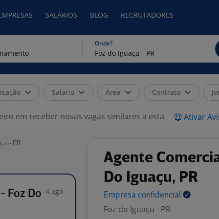
 EMPRESAS
SALÁRIOS
BLOG
RECRUTADORES
Onde?
icação
Salário
Área
Contrato
Jo
eiro em receber novas vagas similares a esta
Ativar Av
çu - PR
Agente Comercial
Do Iguaçu, PR
4 ago
 - Foz Do
Empresa
confidencial
Foz do Iguaçu - PR