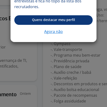
entrevistas e fica no topo da lista dos
nos.aspx
recrutadores.
Ao se candidatar a esta vaga, v
Privacidade e Termos de Uso:
Ontem
cos E
Quero destacar meu perfil
https://eunobanco.com.br/ter
Benefícios:
Agora não
-. Plano odontológico
-. Vale-alimentação
-. Gympass
ior
-. Vale-transporte
-. Programa meu bem-estar
vernança de TI,
-. Previdência privada
ntificados,
-. Plano de saúde
-. Auxílio creche / babá
-. Vale-refeição
-. Descontos em produtos e ser
-. Auxílio bolsa educacional
Ontem
namento
-. Pacote de recompensas
-. Folga assiduidade