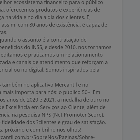
lhor ecossistema financeiro para o público
ma, oferecemos produtos e experiências de
 na vida e no dia a dia dos clientes. E,
 assim, com 80 anos de existência, é capaz de
as.
uando o assunto é a contratação de
nefícios do INSS, e desde 2010, nos tornamos
creditamos e praticamos um relacionamento
izada e canais de atendimento que reforçam a
encial ou no digital. Somos inspirados pela
 também no aplicativo Mercantil e no
mais importa para nós: o público 50+. Em
nos anos de 2020 e 2021, a medalha de ouro no
Excelência em Serviços ao Cliente, além de
ência na pesquisa NPS (Net Promoter Score),
idelidade dos ?clientes e grau de satisfação.
s, próximo e com brilho nos olhos!
rcantil.com.br/SobreNos/Paginas/Sobre-