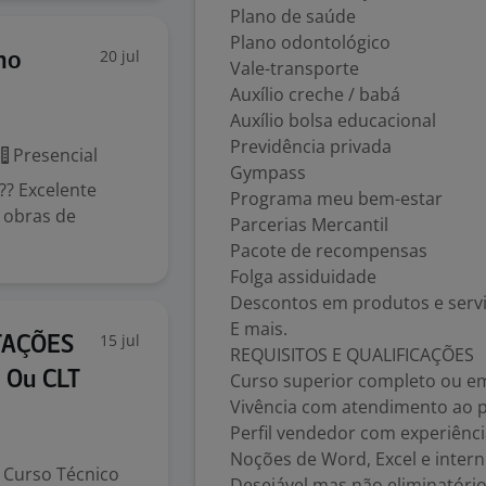
Plano de saúde
Plano odontológico
20 jul
ho
Vale-transporte
Auxílio creche / babá
Auxílio bolsa educacional
Previdência privada
Presencial
Gympass
?? Excelente
Programa meu bem-estar
 obras de
Parcerias Mercantil
Pacote de recompensas
Folga assiduidade
Descontos em produtos e servi
E mais.
15 jul
TAÇÕES
REQUISITOS E QUALIFICAÇÕES
 Ou CLT
Curso superior completo ou 
Vivência com atendimento ao p
Perfil vendedor com experiênci
Noções de Word, Excel e intern
Curso Técnico
Desejável mas não eliminatório