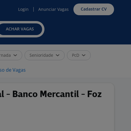
Cadastrar CV
Login
Anunciar Vagas
ACHAR VAGAS
rnada
Senioridade
PcD
iso de Vagas
 - Banco Mercantil - Foz