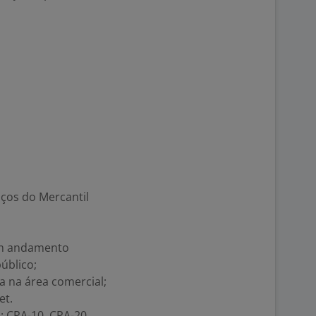
ços do Mercantil
em andamento
úblico;
a na área comercial;
et.
: CPA-10, CPA-20