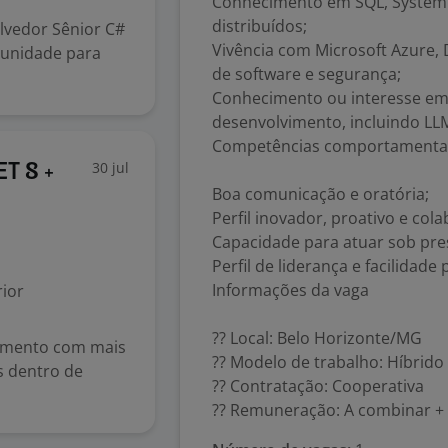
Conhecimento em SQL, System D
distribuídos;
lvedor Sênior C#
Vivência com Microsoft Azure
tunidade para
de software e segurança;
Conhecimento ou interesse em In
desenvolvimento, incluindo LLM
Competências comportamenta
30 jul
ET 8 +
Boa comunicação e oratória;
Perfil inovador, proativo e cola
Capacidade para atuar sob pre
Perfil de liderança e facilidad
Informações da vaga
ior
?? Local: Belo Horizonte/MG
imento com mais
?? Modelo de trabalho: Híbrido
s dentro de
?? Contratação: Cooperativa
?? Remuneração: A combinar + 