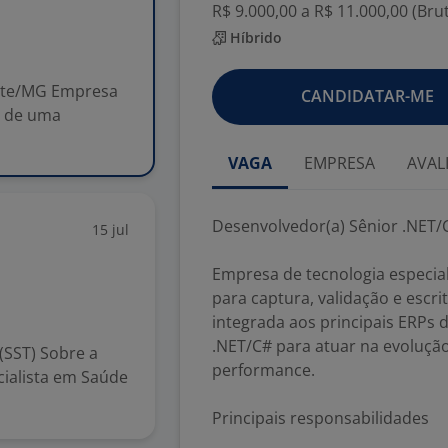
R$ 9.000,00 a R$ 11.000,00 (Bru
s
Híbrido
onte/MG Empresa
CANDIDATAR-ME
o de uma
VAGA
EMPRESA
AVAL
Desenvolvedor(a) Sênior .NET/
15 jul
Empresa de tecnologia especia
para captura, validação e escri
integrada aos principais ERPs
.NET/C# para atuar na evolução
(SST) Sobre a
performance.
ialista em Saúde
Principais responsabilidades