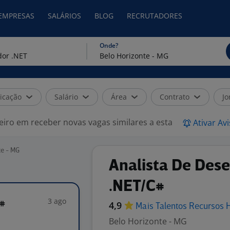
 EMPRESAS
SALÁRIOS
BLOG
RECRUTADORES
Onde?
icação
Salário
Área
Contrato
Jo
eiro em receber novas vagas similares a esta
Ativar Av
te - MG
Analista De Des
.NET/C#
3 ago
#
4,9
Mais Talentos Recursos
Belo Horizonte - MG