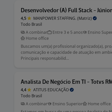
Desenvolvedor (A) Full Stack - Júnio
4,5
MANPOWER STAFFING.
(Matriz)
Todo Brasil
A combinar
Entre 3 e 5 anos
Ensino Super
Home office
Buscamos um(a) profissional organizado(a), pro
comunicação e capacidade de atuação em ambi
Principais responsabilid...
Analista De Negócio Em TI - Totvs R
4,4
ATITUS
EDUCAÇÃO
Todo Brasil
A combinar
Ensino Superior
Home office
Estamos em busca de uma pessoa Analista de N