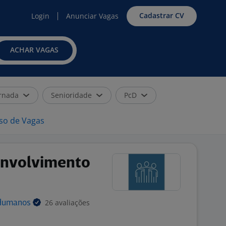
Cadastrar CV
Login
Anunciar Vagas
ACHAR VAGAS
rnada
Senioridade
PcD
iso de Vagas
envolvimento
26 avaliações
Humanos