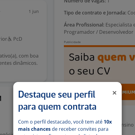
Número de vagas:
1
1 jun
r
Tipo de contrato e Jornada:
Coo
Área Profissional:
Especialista 
Programador / Desenvolvedor
ior
PcD
ativo(a), com boa
entes dinâmicos.
Destaque seu perfil
25 jun
M
para quem contrata
Exigências
Com o perfil destacado, você tem até
10x
Escolaridade Mínima: Ensino
mais chances
de receber convites para
egócios para