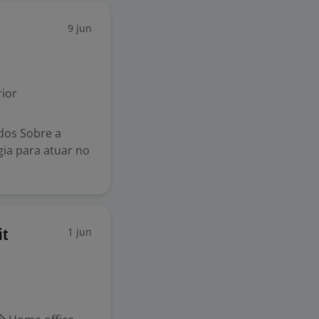
9 jun
ior
dos Sobre a
gia para atuar no
1 jun
it