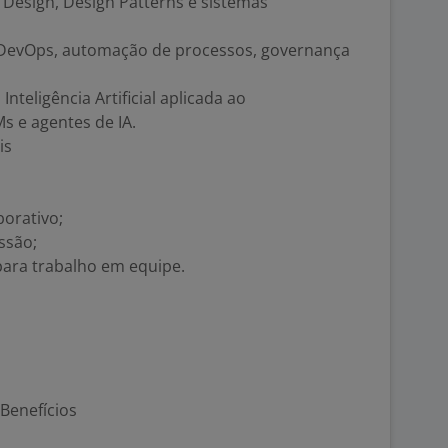
esign, Design Patterns e sistemas
, DevOps, automação de processos, governança
teligência Artificial aplicada ao
s e agentes de IA.
is
borativo;
ssão;
e para trabalho em equipe.
Benefícios