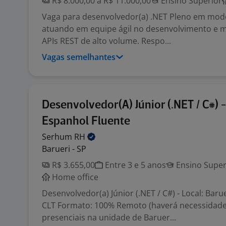
R$ 8.000,00 a R$ 11.000,00
Ensino Superior
Vaga para desenvolvedor(a) .NET Pleno em mode
atuando em equipe ágil no desenvolvimento e 
APIs REST de alto volume. Respo...
Vagas semelhantes
Desenvolvedor(A) Júnior (.NET / C#) -
Espanhol Fluente
Serhum
RH
Barueri - SP
R$ 3.655,00
Entre 3 e 5 anos
Ensino Super
Home office
Desenvolvedor(a) Júnior (.NET / C#) - Local: Baru
CLT Formato: 100% Remoto (haverá necessidade
presenciais na unidade de Baruer...