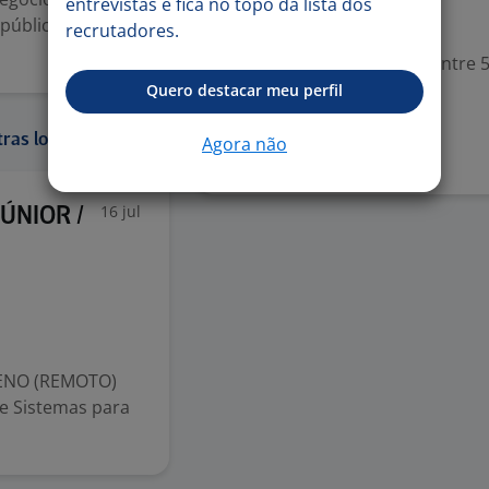
entrevistas e fica no topo da lista dos
públicos e
Valorizado
recrutadores.
Experiência desejada: Entre 
Quero destacar meu perfil
Denunciar vaga
ras localidades:
Agora não
16 jul
ÚNIOR /
LENO (REMOTO)
e Sistemas para