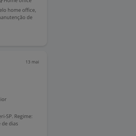
Home office
lo home office,
manutenção de
13 mai
ior
eri-SP. Regime:
 de dias