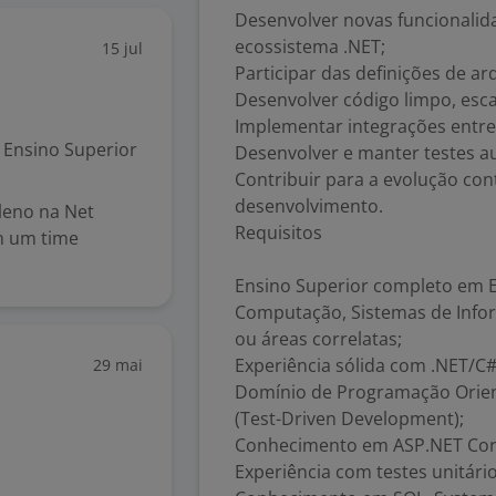
Desenvolver novas funcionalida
ecossistema .NET;
15 jul
Participar das definições de ar
Desenvolver código limpo, escal
Implementar integrações entre 
Ensino Superior
Desenvolver e manter testes a
Contribuir para a evolução co
desenvolvimento.
leno na Net
Requisitos
m um time
Ensino Superior completo em E
Computação, Sistemas de Infor
ou áreas correlatas;
Experiência sólida com .NET/C#
29 mai
Domínio de Programação Orient
(Test-Driven Development);
Conhecimento em ASP.NET Core,
Experiência com testes unitário