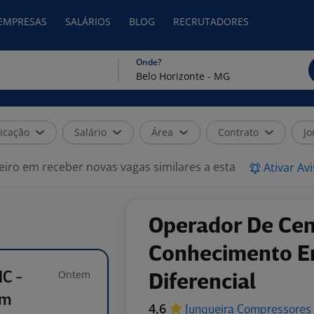
 EMPRESAS
SALÁRIOS
BLOG
RECRUTADORES
Onde?
icação
Salário
Área
Contrato
Jo
eiro em receber novas vagas similares a esta
Ativar Av
Operador De Cen
Conhecimento E
Ontem
C -
Diferencial
Um
4,6
Junqueira Compressores