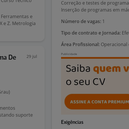
Curso Técnico
Correção e testes de programa
Inserção de programas em má
. Ferramentas e
Número de vagas:
1
 e Z. Metrologia
Tipo de contrato e Jornada:
Efe
Área Profissional:
Operacional 
29 jul
ama De
Grau)
imentos
estando suporte
Exigências