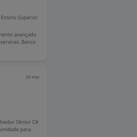
Ensino Superior
imento avançado
services. Banco
29 mai
lvedor Sênior C#
tunidade para