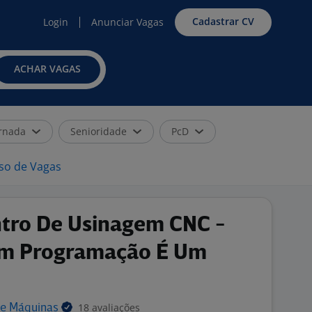
Cadastrar CV
Login
Anunciar Vagas
ACHAR VAGAS
rnada
Senioridade
PcD
iso de Vagas
tro De Usinagem CNC -
m Programação É Um
18 avaliações
 e
Máquinas