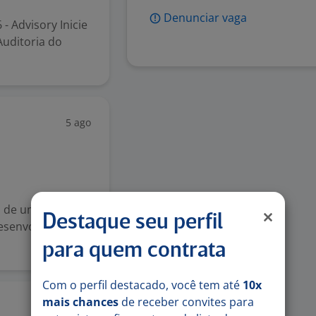
Denunciar vaga
- Advisory Inicie
uditoria do
5 ago
 de um(a)
Destaque seu perfil
desenvolvimento,
para quem contrata
Com o perfil destacado, você tem até
10x
mais chances
de receber convites para
5 ago