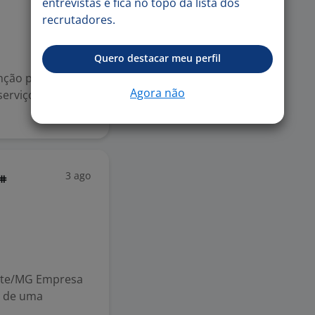
entrevistas e fica no topo da lista dos
recrutadores.
Quero destacar meu perfil
ção preventiva e
Agora não
serviço no
3 ago
#
s
onte/MG Empresa
o de uma