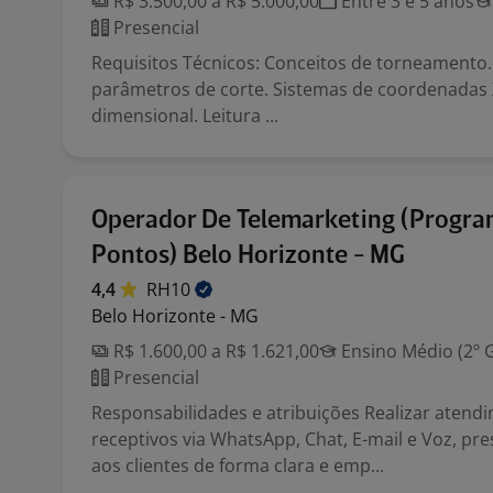
R$ 3.500,00 a R$ 5.000,00
Entre 3 e 5 anos
Presencial
Requisitos Técnicos: Conceitos de torneamento
parâmetros de corte. Sistemas de coordenadas X
dimensional. Leitura ...
Operador De Telemarketing (Progr
Pontos) Belo Horizonte - MG
4,4
RH10
Belo Horizonte - MG
R$ 1.600,00 a R$ 1.621,00
Ensino Médio (2º 
Presencial
Responsabilidades e atribuições Realizar atend
receptivos via WhatsApp, Chat, E-mail e Voz, pr
aos clientes de forma clara e emp...