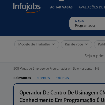
ACHAR VAGAS
AVALIAÇÕES DE
O quê?
Modelo de Trabalho
Km de você
Publ
Seja o prim
508
Vagas de Emprego de Programador em Belo Horizonte - MG
Relevantes
Recentes
Próximas
Operador De Centro De Usinagem CN
Conhecimento Em Programação É 