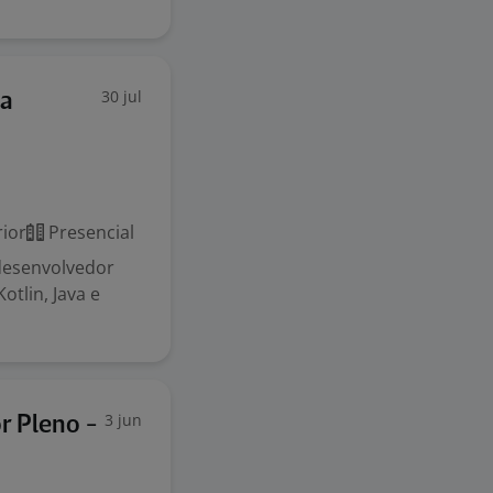
30 jul
ga
ior
Presencial
 desenvolvedor
tlin, Java e
3 jun
r Pleno -