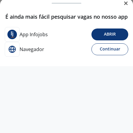
É ainda mais fácil pesquisar vagas no nosso app
App Infojobs
ABRIR
Navegador
Continuar
21 jul
Estágio Em People Analytics
(Engenharias, Administração, TI Ou
Dados)
4,1
DROGARIA
ARAUJO