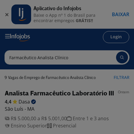
Aplicativo do Infojobs
BAIXAR
Baixe o App nº 1 do Brasil para
encontrar empregos
GRÁTIS!!
Login
9
FILTRAR
Vagas de Emprego de Farmacêutico Analista Clínico
Ontem
Analista Farmacêutico Laboratório III
4,4
Dasa
São Luís - MA
R$ 5.000,00 a R$ 5.001,00
Entre 1 e 3 anos
Ensino Superior
Presencial