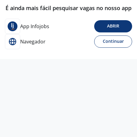
É ainda mais fácil pesquisar vagas no nosso app
App Infojobs
ABRIR
Navegador
Continuar
Para Candidatos
Acesse o site de empregos líder e se candidate a
vagas adequadas ao seu perfil de forma fácil e
rápida.