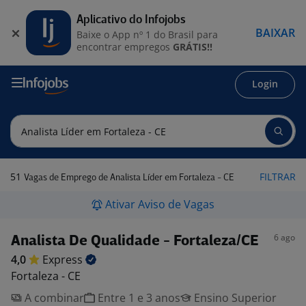
Aplicativo do Infojobs
BAIXAR
Baixe o App nº 1 do Brasil para
encontrar empregos
GRÁTIS!!
Login
51
FILTRAR
Vagas de Emprego de Analista Líder em Fortaleza - CE
Ativar Aviso de Vagas
6 ago
Analista De Qualidade - Fortaleza/CE
4,0
Express
Fortaleza - CE
A combinar
Entre 1 e 3 anos
Ensino Superior