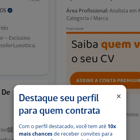
TOS
Área Profissional:
Analista em 
Categoria / Marca
ido
r – Exclusivo
ssilorLuxottica.
29 jun
o De
Destaque seu perfil
Exigências
para quem contrata
Escolaridade Mínima: Ensino
Com o perfil destacado, você tem até
10x
ior
Presencial
Valorizado
mais chances
de receber convites para
Media e Produção