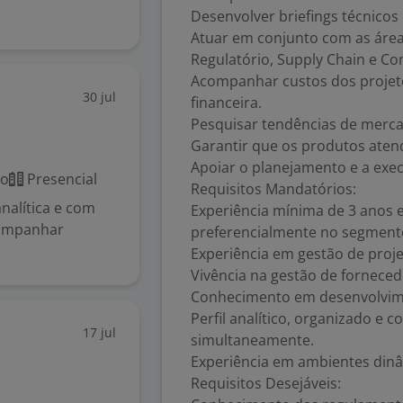
Desenvolver briefings técnicos
Atuar em conjunto com as área
Regulatório, Supply Chain e Co
Acompanhar custos dos projeto
30 jul
financeira.
Pesquisar tendências de merca
Garantir que os produtos atend
Apoiar o planejamento e a exe
co
Presencial
Requisitos Mandatórios:
nalítica e com
Experiência mínima de 3 anos
companhar
preferencialmente no segmento
Experiência em gestão de proj
Vivência na gestão de forneced
Conhecimento em desenvolvim
Perfil analítico, organizado e 
17 jul
simultaneamente.
Experiência em ambientes dinâ
Requisitos Desejáveis: