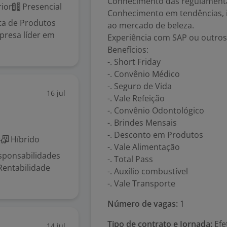
Conhecimento das regulamenta
ior
Presencial
Conhecimento em tendências, i
ta de Produtos
ao mercado de beleza.
presa líder em
Experiência com SAP ou outros
Benefícios:
-. Short Friday
-. Convênio Médico
-. Seguro de Vida
16 jul
-. Vale Refeição
-. Convênio Odontológico
-. Brindes Mensais
-. Desconto em Produtos
r
Híbrido
-. Vale Alimentação
sponsabilidades
-. Total Pass
Rentabilidade
-. Auxílio combustível
-. Vale Transporte
Número de vagas:
1
Tipo de contrato e Jornada:
Efe
14 jul