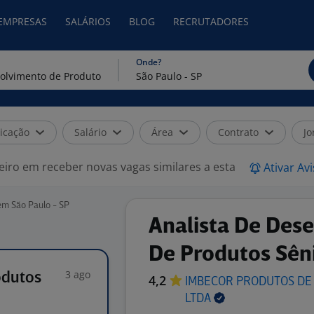
 EMPRESAS
SALÁRIOS
BLOG
RECRUTADORES
Onde?
icação
Salário
Área
Contrato
Jo
eiro em receber novas vagas similares a esta
Ativar Av
em São Paulo - SP
Analista De Des
De Produtos Sên
3 ago
odutos
4,2
IMBECOR PRODUTOS DE
LTDA