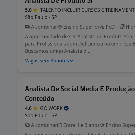
Analista De Produto Sr
5,0
TALENTO INCLUIR CURSOS E
TREINAMEN
São Paulo - SP
A combinar
Ensino Superior
PcD
Híbr
A oportunidade de ser Analista de Produto Sênio
para Profissionais com Deficiência na empresa E
Buscamos um(a) Analista d...
Vagas semelhantes
Analista De Social Media E Produçã
Conteúdo
4,6
GO
WORK
São Paulo - SP
A combinar
Entre 1 e 3 anos
Ensino Super
Estamos em busca de um(a) Analista de Social 