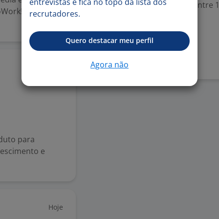
entrevistas e fica no topo da lista dos
Experiência desejada: Entre 1
oWork! Na
recrutadores.
Inglês (Intermediário)
Quero destacar meu perfil
Denunciar vaga
Agora não
19 jun
oduto para
rescimento e
Hoje