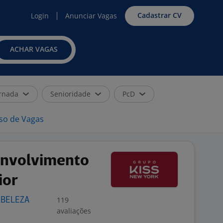
Cadastrar CV
Login
Anunciar Vagas
ACHAR VAGAS
rnada
Senioridade
PcD
iso de Vagas
envolvimento
ior
119
 BELEZA
avaliações