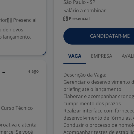
São Paulo - SP
Salário a combinar
Presencial
ior
Presencial
o de novos
CANDIDATAR-ME
 o lançamento.
VAGA
EMPRESA
AVAL
4 ago
 -
Descrição da Vaga:
Gerenciar o desenvolvimento d
briefing até o lançamento.
Elaborar e acompanhar cronog
cumprimento dos prazos.
Curso Técnico
Realizar interface com fornece
desenvolvimento de fórmulas, 
roativa e atenta
Conduzir o processo de homolo
merce! Se você
Acompanhar testes de estabilid