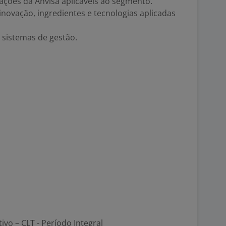
ções da Anvisa aplicáveis ao segmento.
novação, ingredientes e tecnologias aplicadas
 sistemas de gestão.
tivo – CLT - Período Integral