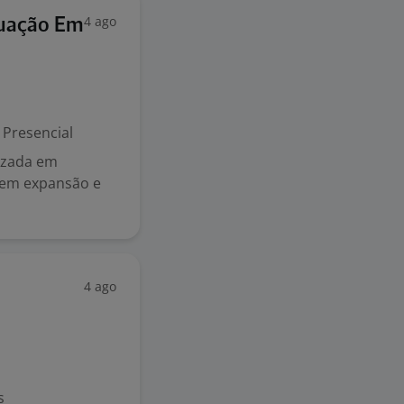
4 ago
tuação Em
Presencial
lizada em
á em expansão e
4 ago
s