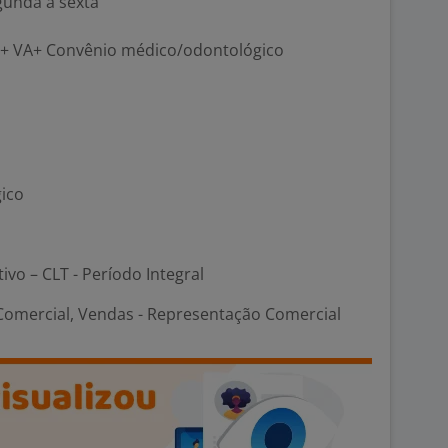
egunda à sexta
R + VA+ Convênio médico/odontológico
gico
tivo – CLT - Período Integral
Comercial, Vendas - Representação Comercial