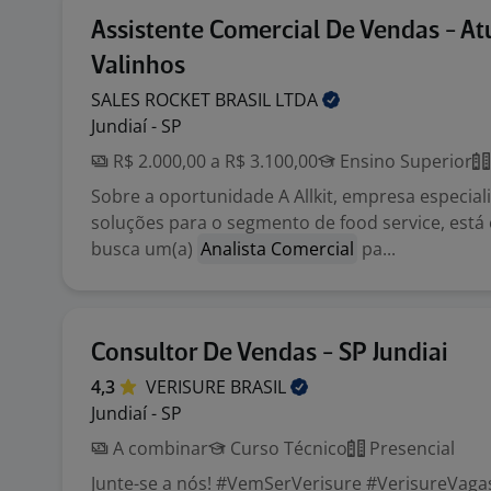
Assistente Comercial De Vendas - A
Valinhos
SALES ROCKET BRASIL
LTDA
Jundiaí - SP
R$ 2.000,00 a R$ 3.100,00
Ensino Superior
Sobre a oportunidade A Allkit, empresa especia
soluções para o segmento de food service, est
busca um(a)
Analista Comercial
pa...
Consultor De Vendas - SP Jundiai
4,3
VERISURE
BRASIL
Jundiaí - SP
A combinar
Curso Técnico
Presencial
Junte-se a nós! #VemSerVerisure #VerisureVaga