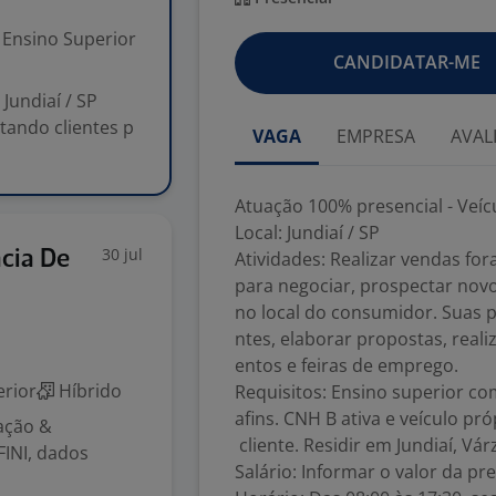
Ensino Superior
CANDIDATAR-ME
Jundiaí / SP
itando clientes p
VAGA
EMPRESA
AVAL
Atuação 100% presencial - Veíc
Local: Jundiaí / SP
30 jul
ncia De
Atividades: Realizar vendas fo
para negociar, prospectar nov
no local do consumidor. Suas pr
ntes, elaborar propostas, realiz
entos e feiras de emprego.
rior
Híbrido
Requisitos: Ensino superior c
afins. CNH B ativa e veículo pr
ação &
cliente. Residir em Jundiaí, Vá
FINI, dados
Salário: Informar o valor da pre