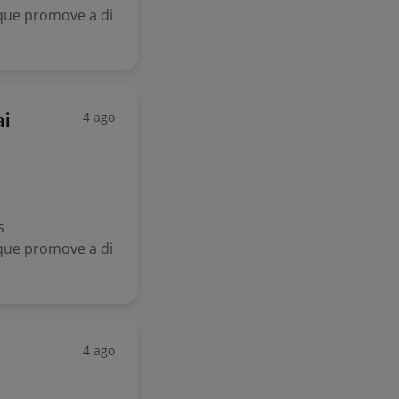
que promove a di
.
4 ago
ai
s
que promove a di
.
4 ago