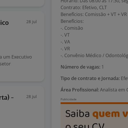
Horário: Das 08:00 às 17:30, s
Contrato: Efetivo, CLT
Benefícios: Comissão + VT + V
Benefícios:
28 jul
ico
-. Comisão
-. VT
-. VA
-. VR
-. Convênio Médico / Odontoló
ca um Executivo
setor
Número de vagas:
1
Tipo de contrato e Jornada:
Efe
Área Profissional:
Analista em 
28 jul
ta) -