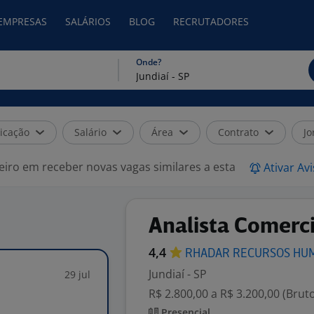
 EMPRESAS
SALÁRIOS
BLOG
RECRUTADORES
Onde?
icação
Salário
Área
Contrato
Jo
eiro em receber novas vagas similares a esta
Ativar Av
Analista Comerci
4,4
RHADAR RECURSOS
HU
Jundiaí - SP
29 jul
R$ 2.800,00 a R$ 3.200,00 (Brut
Presencial