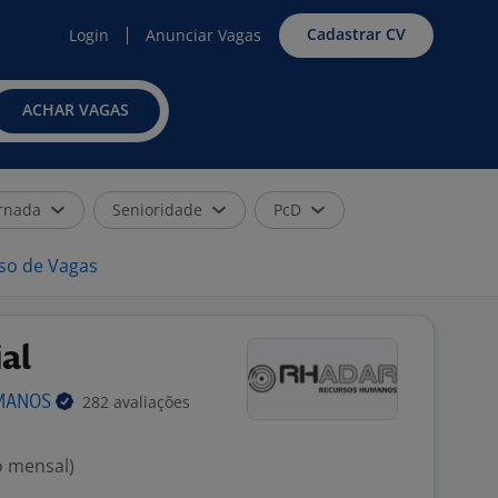
Cadastrar CV
Login
Anunciar Vagas
ACHAR VAGAS
rnada
Senioridade
PcD
iso de Vagas
al
282 avaliações
MANOS
o mensal)