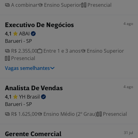
A combinar
Ensino Superior
Presencial
4 ago
Executivo De Negócios
4,1
ABAI
Barueri - SP
R$ 2.355,00
Entre 1 e 3 anos
Ensino Superior
Presencial
Vagas semelhantes
4 ago
Analista De Vendas
4,1
YH
Brasil
Barueri - SP
R$ 1.625,00
Ensino Médio (2º Grau)
Presencial
31 jul
Gerente Comercial