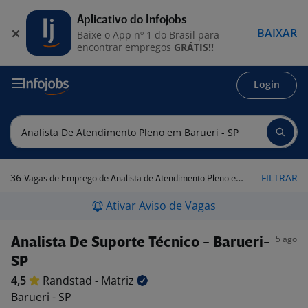
Aplicativo do Infojobs
BAIXAR
Baixe o App nº 1 do Brasil para
encontrar empregos
GRÁTIS!!
Login
36
FILTRAR
Vagas de Emprego de Analista de Atendimento Pleno em Barueri - SP
Ativar Aviso de Vagas
5 ago
Analista De Suporte Técnico - Barueri-
SP
4,5
Randstad -
Matriz
Barueri - SP