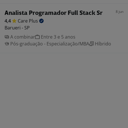
8 jun
Analista Programador Full Stack Sr
4,4
Care
Plus
Barueri - SP
A combinar
Entre 3 e 5 anos
Pós-graduação - Especialização/MBA
Híbrido