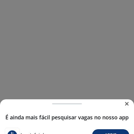
É ainda mais fácil pesquisar vagas no nosso app