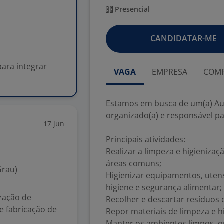
Presencial
CANDIDATAR-ME
ara integrar
VAGA
EMPRESA
COMP
Estamos em busca de um(a) Aux
organizado(a) e responsável pa
17 jun
Principais atividades:
Realizar a limpeza e higieniza
áreas comuns;
Grau)
Higienizar equipamentos, utens
higiene e segurança alimentar;
ização de
Recolher e descartar resíduos
e fabricação de
Repor materiais de limpeza e h
Manter os ambientes limpos, o