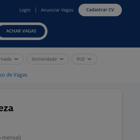
Cadastrar CV
Login
Anunciar Vagas
ACHAR VAGAS
rnada
Senioridade
PcD
iso de Vagas
eza
o mensal)