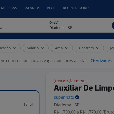
 EMPRESAS
SALÁRIOS
BLOG
RECRUTADORES
Onde?
icação
Salário
Área
Contrato
Jo
eiro em receber novas vagas similares a esta
Ativar Av
CONTRATAÇÃO URGENTE
Auxiliar De Limp
super
riato
18 jul
Diadema - SP
R$ 1.700,00 a R$ 1.770,00 (Brut