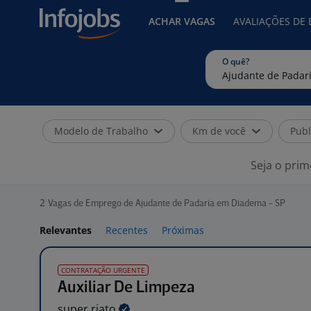
ACHAR VAGAS
AVALIAÇÕES DE
O quê?
Modelo de Trabalho
Km de você
Publ
Seja o prim
2
Vagas de Emprego de Ajudante de Padaria em Diadema - SP
Relevantes
Recentes
Próximas
CONTRATAÇÃO URGENTE
Auxiliar De Limpeza
super
riato