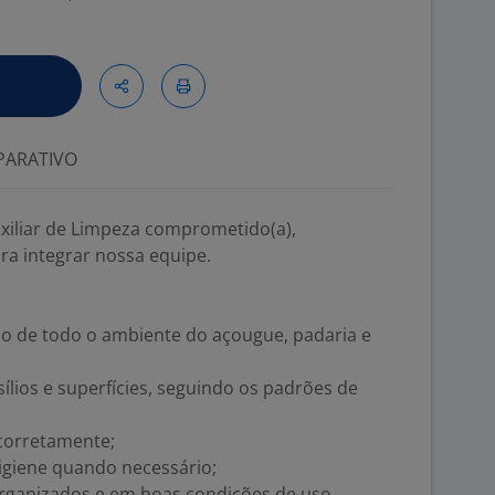
ARATIVO
iliar de Limpeza comprometido(a),
ra integrar nossa equipe.
ção de todo o ambiente do açougue, padaria e
ílios e superfícies, seguindo os padrões de
 corretamente;
igiene quando necessário;
rganizados e em boas condições de uso.