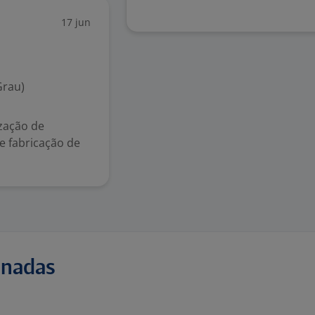
17 jun
Grau)
ização de
e fabricação de
onadas