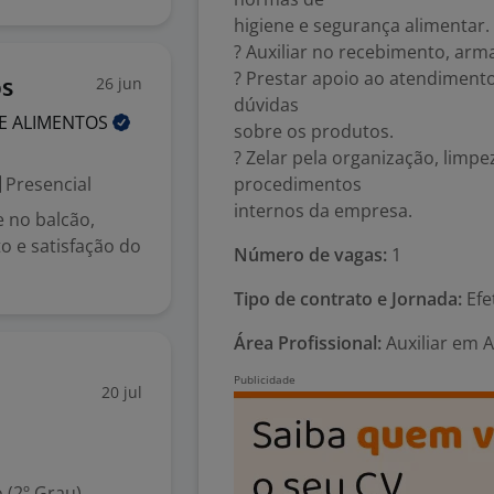
higiene e segurança alimentar.
? Auxiliar no recebimento, ar
? Prestar apoio ao atendimento
26 jun
os
dúvidas
DE
ALIMENTOS
sobre os produtos.
? Zelar pela organização, limp
Presencial
procedimentos
internos da empresa.
 no balcão,
 e satisfação do
Número de vagas:
1
Tipo de contrato e Jornada:
Efet
Área Profissional:
Auxiliar em 
20 jul
 (2º Grau)