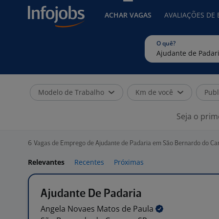
ACHAR VAGAS
AVALIAÇÕES DE
O quê?
Modelo de Trabalho
Km de você
Publ
Seja o prim
6
Vagas de Emprego de Ajudante de Padaria em São Bernardo do Ca
Relevantes
Recentes
Próximas
Ajudante De Padaria
Angela Novaes Matos de
Paula