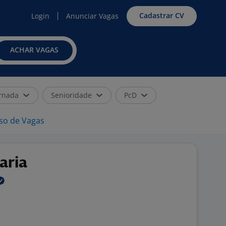
Cadastrar CV
Login
Anunciar Vagas
ACHAR VAGAS
rnada
Senioridade
PcD
iso de Vagas
aria