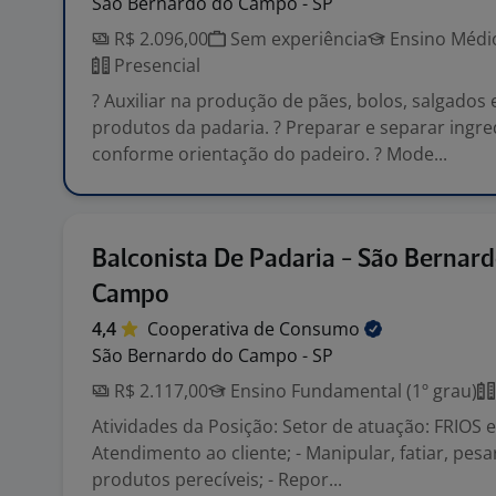
São Bernardo do Campo - SP
R$ 2.096,00
Sem experiência
Ensino Médio
Presencial
? Auxiliar na produção de pães, bolos, salgados
produtos da padaria. ? Preparar e separar ingre
conforme orientação do padeiro. ? Mode...
Balconista De Padaria - São Bernar
Campo
4,4
Cooperativa de
Consumo
São Bernardo do Campo - SP
R$ 2.117,00
Ensino Fundamental (1º grau)
Atividades da Posição: Setor de atuação: FRIOS e
Atendimento ao cliente; - Manipular, fatiar, pes
produtos perecíveis; - Repor...