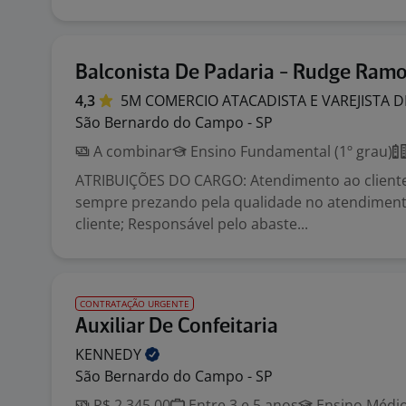
Balconista De Padaria - Rudge Ram
4,3
5M COMERCIO ATACADISTA E VAREJISTA 
São Bernardo do Campo - SP
A combinar
Ensino Fundamental (1º grau)
ATRIBUIÇÕES DO CARGO: Atendimento ao cliente
sempre prezando pela qualidade no atendimento
cliente; Responsável pelo abaste...
CONTRATAÇÃO URGENTE
Auxiliar De Confeitaria
KENNEDY
São Bernardo do Campo - SP
R$ 2.345,00
Entre 3 e 5 anos
Ensino Médio