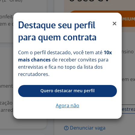
onfeitaria,
gem e decoração
Destaque seu perfil
para quem contrata
Exigências
Escolaridade Mínima: Ensino
Com o perfil destacado, você tem até
10x
15 jun
mais chances
de receber convites para
entrevistas e fica no topo da lista dos
Valorizado
recrutadores.
Experiência desejada: Sem e
mental (1º grau)
Quero destacar meu perfil
Habilidades
ização e
Agora não
Atenção ao público
Destre
s arredores, como
Denunciar vaga