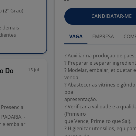
 (2º Grau)
CANDIDATAR-ME
 e demais
dientes
VAGA
EMPRESA
COMP
? Auxiliar na produção de pães
? Preparar e separar ingredien
15 jul
? Modelar, embalar, etiquetar 
do Do
venda.
? Abastecer as vitrines e gôn
boa
apresentação.
? Verificar a validade e a qua
Presencial
(Primeiro
 PADARIA. -
que Vence, Primeiro que Sai).
ar e embalar
? Higienizar utensílios, equip
normas de