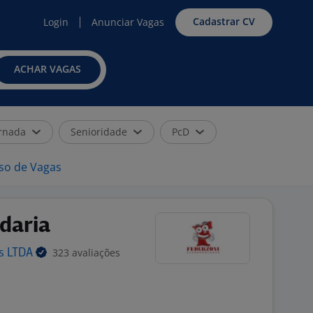
Cadastrar CV
Login
Anunciar Vagas
ACHAR VAGAS
rnada
Senioridade
PcD
iso de Vagas
daria
323 avaliações
os
LTDA