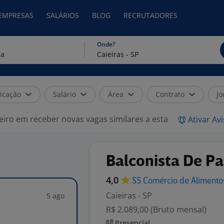
 EMPRESAS
SALÁRIOS
BLOG
RECRUTADORES
Onde?
icação
Salário
Área
Contrato
Jo
eiro em receber novas vagas similares a esta
Ativar Av
Balconista De Pa
4,0
SS Comércio de Aliment
Caieiras - SP
5 ago
R$ 2.089,00 (Bruto mensal)
Presencial