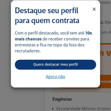
Esta vaga é inclusiva e também
Destaque seu perfil
Número de vagas:
4
para quem contrata
Tipo de contrato e Jornada:
Efe
Área Profissional:
Auxiliar em 
Com o perfil destacado, você tem até
10x
mais chances
de receber convites para
entrevistas e fica no topo da lista dos
recrutadores.
Quero destacar meu perfil
Agora não
Exigências
Escolaridade Mínima: Ensino