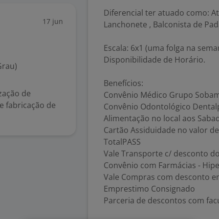
Diferencial ter atuado como: 
17 jun
Lanchonete , Balconista de Pada
Escala: 6x1 (uma folga na sema
Disponibilidade de Horário.
Grau)
Benefícios:
ização de
Convênio Médico Grupo Sobam G
e fabricação de
Convênio Odontológico Dentalp
Alimentação no local aos Saba
Cartão Assiduidade no valor de
TotalPASS
Vale Transporte c/ desconto d
Convênio com Farmácias - Hipe
Vale Compras com desconto e
Emprestimo Consignado
Parceria de descontos com fac