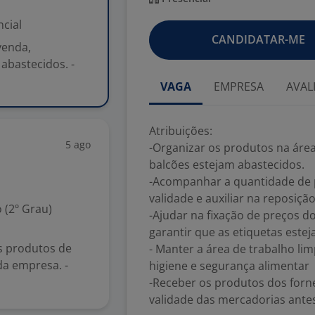
cial
CANDIDATAR-ME
venda,
abastecidos. -
VAGA
EMPRESA
AVAL
Atribuições:
5 ago
-Organizar os produtos na área
balcões estejam abastecidos.
-Acompanhar a quantidade de p
validade e auxiliar na reposiçã
 (2º Grau)
-Ajudar na fixação de preços d
garantir que as etiquetas esteja
s produtos de
- Manter a área de trabalho li
da empresa. -
higiene e segurança alimentar
-Receber os produtos dos forn
validade das mercadorias antes