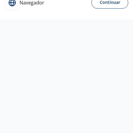
Navegador
Continuar
1 jun
Vendedor Home-Office - SDR — Sales
Development Representative
Empresa
confidencial
São José dos Campos - SP
R$ 2.000,00 a R$ 7.500,00
Entre 3 e 5 anos
Ensino Superior
Home office