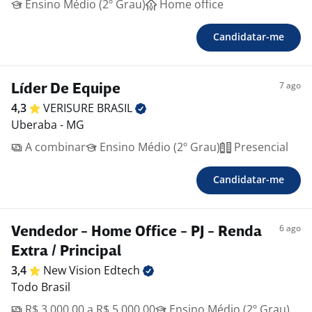
Ensino Médio (2º Grau)
Home office
Candidatar-me
7 ago
Líder De Equipe
4,3
VERISURE
BRASIL
Uberaba - MG
A combinar
Ensino Médio (2º Grau)
Presencial
Candidatar-me
6 ago
Vendedor - Home Office - PJ - Renda
Extra / Principal
3,4
New Vision
Edtech
Todo Brasil
R$ 3.000,00 a R$ 5.000,00
Ensino Médio (2º Grau)