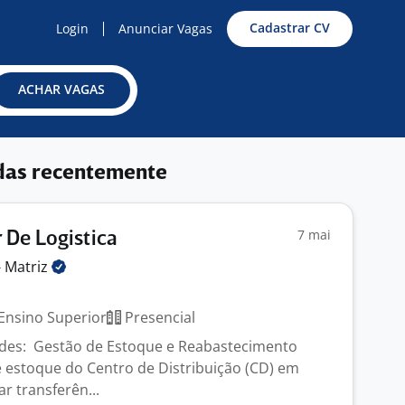
Cadastrar CV
Login
Anunciar Vagas
ACHAR VAGAS
das recentemente
7 mai
De Logistica
-
Matriz
Ensino Superior
Presencial
dades: Gestão de Estoque e Reabastecimento
e estoque do Centro de Distribuição (CD) em
ar transferên...