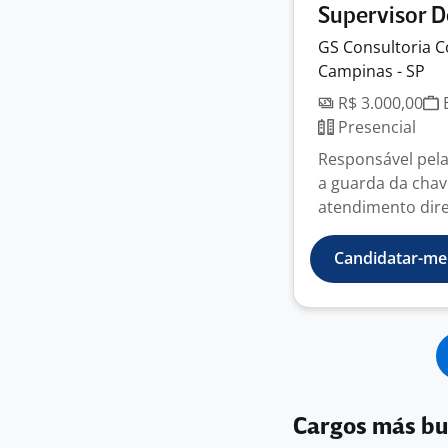
Supervisor D
GS Consultoria
C
Campinas - SP
R$ 3.000,00
E
Presencial
Responsável pel
a guarda da chav
atendimento diret
Candidatar-me
Cargos más b