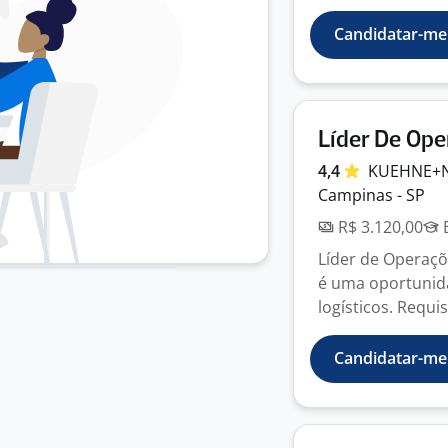
Candidatar-me
Líder De Ope
4,4
KUEHNE+
Campinas - SP
R$ 3.120,00
E
Líder de Operaç
é uma oportunida
logísticos. Requis
Candidatar-me