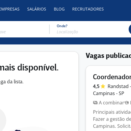
 EMPRESAS
SALÁRIOS
BLOG
RECRUTADORES
Onde?
Vagas publica
mais disponível.
Coordenador 
ga da lista.
4,5
Randstad 
Campinas - SP
A combinar
Principais ativi
Fazer a gestão d
Campinas. Solicit