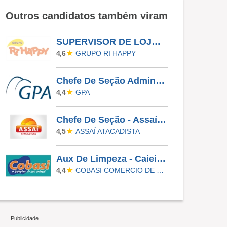
Outros candidatos também viram
SUPERVISOR DE LOJA - SHOPPING ARICANDUVA
GRUPO RI HAPPY
4,6
Chefe De Seção Administrativo - Bosque Da Saúde (571106)
GPA
4,4
Chefe De Seção - Assaí Digital
ASSAÍ ATACADISTA
4,5
Aux De Limpeza - Caieiras
COBASI COMERCIO DE PROD BASICOS E INDUSTRIALIZADOS LTDA
4,4