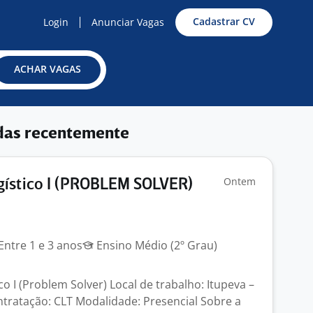
Cadastrar CV
Login
Anunciar Vagas
ACHAR VAGAS
das recentemente
Ontem
gístico I (PROBLEM SOLVER)
Entre 1 e 3 anos
Ensino Médio (2º Grau)
o I (Problem Solver) Local de trabalho: Itupeva –
tratação: CLT Modalidade: Presencial Sobre a