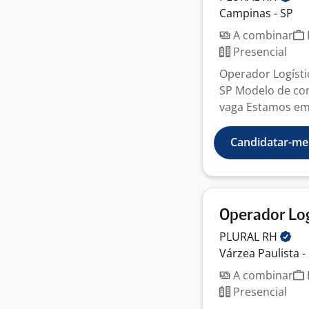
Campinas - SP
A combinar
Presencial
Operador Logístic
SP Modelo de con
vaga Estamos em 
Candidatar-me
Operador Lo
PLURAL
RH
Várzea Paulista -
A combinar
Presencial