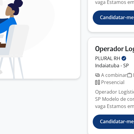
vaga Estamos em 
Candidatar-me
Operador Lo
PLURAL
RH
Indaiatuba - SP
A combinar
Presencial
Operador Logístic
SP Modelo de con
vaga Estamos em 
Candidatar-me