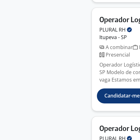
Operador Lo
PLURAL
RH
Itupeva - SP
A combinar
Presencial
Operador Logístic
SP Modelo de con
vaga Estamos em 
Candidatar-me
Operador Lo
PLURAL
RH