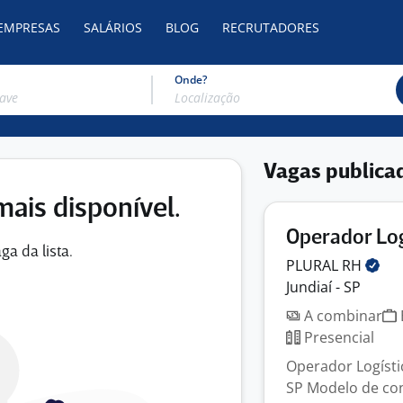
 EMPRESAS
SALÁRIOS
BLOG
RECRUTADORES
Onde?
Vagas publica
mais disponível.
Operador Lo
ga da lista.
PLURAL
RH
Jundiaí - SP
A combinar
Presencial
Operador Logístic
SP Modelo de con