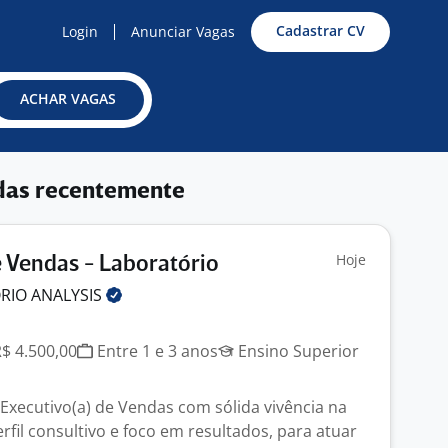
Cadastrar CV
Login
Anunciar Vagas
ACHAR VAGAS
das recentemente
Hoje
 Vendas - Laboratório
ORIO
ANALYSIS
R$ 4.500,00
Entre 1 e 3 anos
Ensino Superior
xecutivo(a) de Vendas com sólida vivência na
rfil consultivo e foco em resultados, para atuar