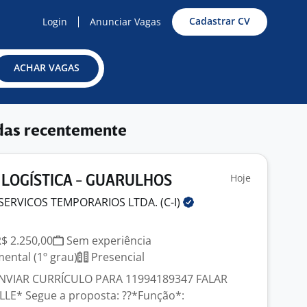
Cadastrar CV
Login
Anunciar Vagas
ACHAR VAGAS
das recentemente
Hoje
 LOGÍSTICA - GUARULHOS
SERVICOS TEMPORARIOS LTDA.
(C-I)
R$ 2.250,00
Sem experiência
ntal (1º grau)
Presencial
NVIAR CURRÍCULO PARA 11994189347 FALAR
E* Segue a proposta: ??*Função*: