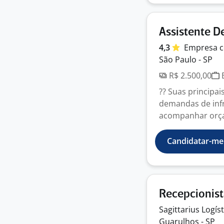
Assistente De
4,3
Empresa
c
São Paulo - SP
R$ 2.500,00
E
?? Suas principa
demandas de infr
acompanhar orçam
Candidatar-me
Recepcionis
Sagittarius Logís
Guarulhos - SP