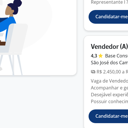
Representante I ?
Candidatar-me
Vendedor (A)
4,3
Base
Cons
São José dos Cam
R$ 2.450,00 a 
Vaga de Vendedo
Acompanhar e ger
Desejável experi
Possuir conhecim
Candidatar-me