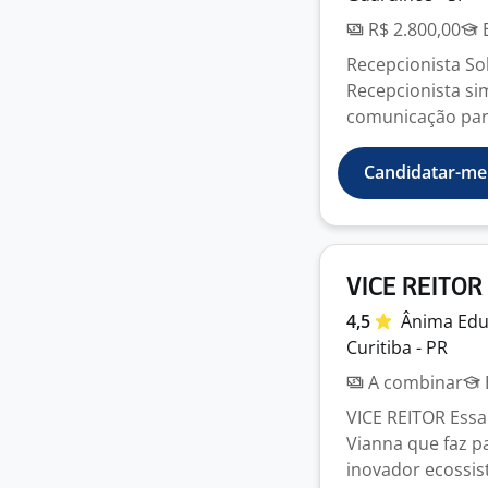
R$ 2.800,00
E
Recepcionista S
Recepcionista si
comunicação para 
Candidatar-me
VICE REITOR
4,5
Ânima
Ed
Curitiba - PR
A combinar
VICE REITOR Essa
Vianna que faz p
inovador ecossist