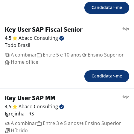
Candidatar-me
Hoje
Key User SAP Fiscal Senior
4,5
Abaco
Consulting
Todo Brasil
A combinar
Entre 5 e 10 anos
Ensino Superior
Home office
Candidatar-me
Hoje
Key User SAP MM
4,5
Abaco
Consulting
Igrejinha - RS
A combinar
Entre 3 e 5 anos
Ensino Superior
Híbrido