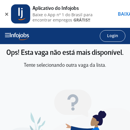
Aplicativo do Infojobs
BAIX
Baixe o App nº 1 do Brasil para
encontrar empregos
GRÁTIS!!
Login
Ops! Esta vaga não está mais disponível.
Tente selecionando outra vaga da lista.