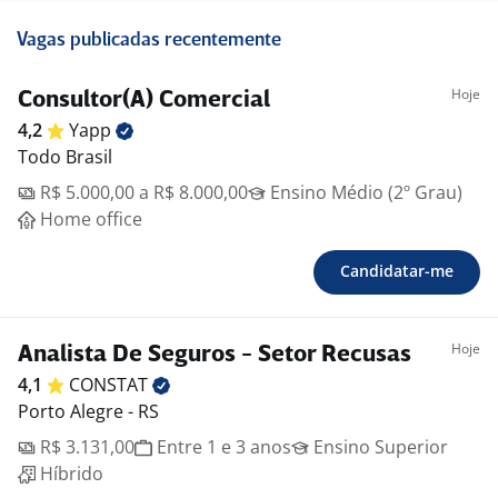
Vagas publicadas recentemente
Hoje
Consultor(A) Comercial
4,2
Yapp
Todo Brasil
R$ 5.000,00 a R$ 8.000,00
Ensino Médio (2º Grau)
Home office
Candidatar-me
Hoje
Analista De Seguros - Setor Recusas
4,1
CONSTAT
Porto Alegre - RS
R$ 3.131,00
Entre 1 e 3 anos
Ensino Superior
Híbrido