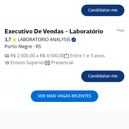
Candidatar-me
Hoje
Executivo De Vendas - Laboratório
3,7
LABORATORIO
ANALYSIS
Porto Alegre - RS
R$ 2.500,00 a R$ 4.500,00
Entre 1 e 3 anos
Ensino Superior
Presencial
Candidatar-me
VER MAIS VAGAS RECENTES