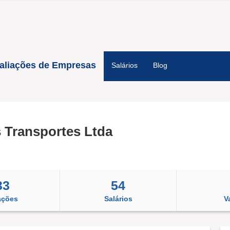
aliações de Empresas
Salários
Blog
 Transportes Ltda
33
54
ações
Salários
V