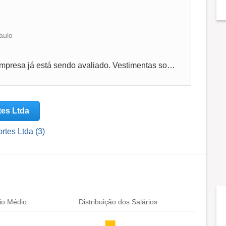
aulo
Rigoroso e até no momento de entrar na empresa já está sendo avaliado. Vestimentas sociais ou esporte social, conversas alheias, desatenção,...
tes Ltda
rtes Ltda (3)
io Médio
Distribuição dos Salários