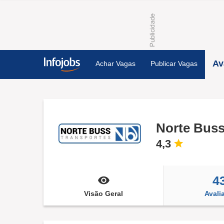
Av
Achar Vagas
Publicar Vagas
Norte Buss
4,3
4
Visão Geral
Avali