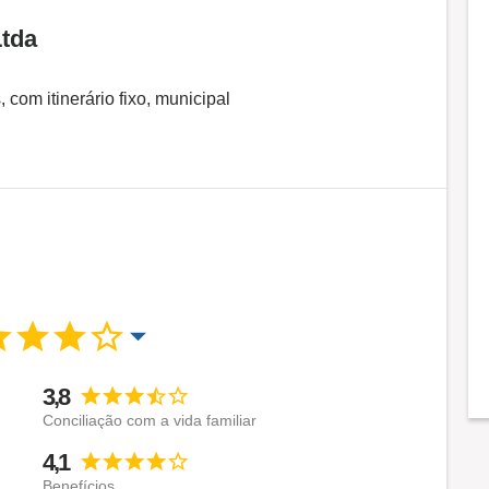
Ltda
 com itinerário fixo, municipal
3,8
Conciliação com a vida familiar
4,1
Benefícios