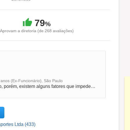
79
%
Aprovam a diretoria (de 268 avaliações)
4 anos (Ex-Funcionário), São Paulo
A empresa possui uma ótima localização, porém, existem alguns fatores que impedem seu crescimento, e uma delas é falta de oportunidade para...
portes Ltda (433)