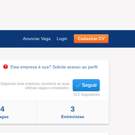
Anunciar Vaga
Login
Cadastrar CV
Esta empresa é sua? Solicite acesso ao perfil.
Seguindo esta empresa, receberá as suas
Seguir
últimas vagas e novidades.
615 Seguidores
4
3
agas
Entrevistas