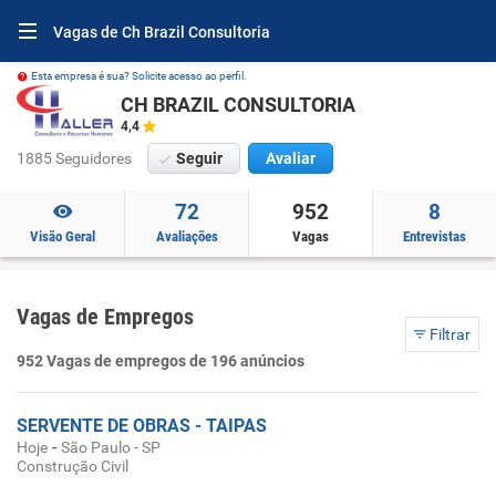
Vagas de Ch Brazil Consultoria
Esta empresa é sua? Solicite acesso ao perfil.
CH BRAZIL CONSULTORIA
4,4
1885 Seguidores
Seguir
Avaliar
72
952
8
Visão Geral
Avaliações
Vagas
Entrevistas
Vagas de Empregos
Filtrar
952 Vagas de empregos de 196 anúncios
SERVENTE DE OBRAS - TAIPAS
-
Hoje
São Paulo - SP
Construção Civil