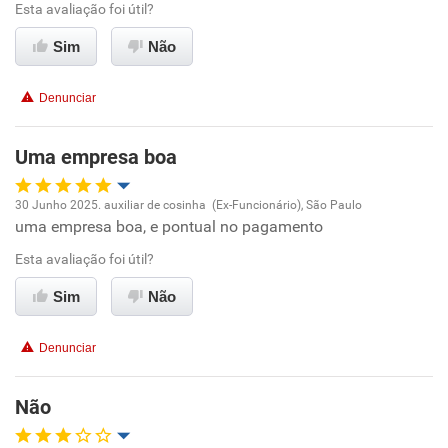
Ambiente de trabalho
Esta avaliação foi útil?
Sim
Não
Conciliação com a vida familiar
Denunciar
Benefícios
Uma empresa boa
Recomenda esta empresa
Não recomenda a diretoria
30 Junho 2025. auxiliar de cosinha (Ex-Funcionário), São Paulo
uma empresa boa, e pontual no pagamento
Oportunidade de promoção
Esta avaliação foi útil?
Ambiente de trabalho
Sim
Não
Conciliação com a vida familiar
Denunciar
Benefícios
Não
Recomenda esta empresa