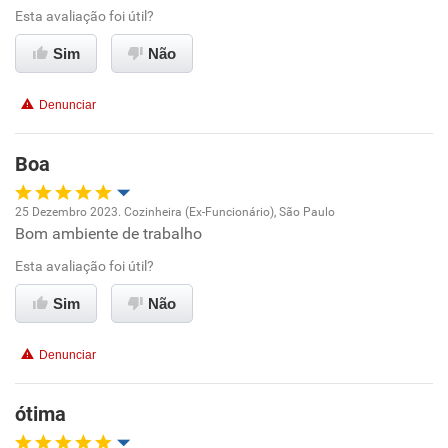
Esta avaliação foi útil?
Ambiente de trabalho
Sim
Não
Conciliação com a vida familiar
Denunciar
Benefícios
Boa
Recomenda esta empresa
25 Dezembro 2023. Cozinheira (Ex-Funcionário), São Paulo
Recomenda a diretoria
Bom ambiente de trabalho
Oportunidade de promoção
Esta avaliação foi útil?
Ambiente de trabalho
Sim
Não
Conciliação com a vida familiar
Denunciar
Benefícios
ótima
Recomenda esta empresa