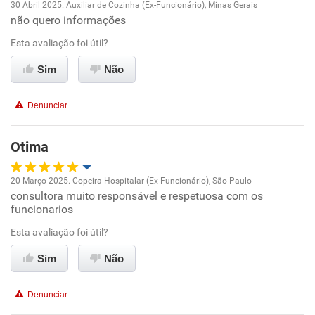
30 Abril 2025. Auxiliar de Cozinha (Ex-Funcionário), Minas Gerais
não quero informações
Oportunidade de promoção
Esta avaliação foi útil?
Ambiente de trabalho
Sim
Não
Conciliação com a vida familiar
Denunciar
Benefícios
Otima
Não recomenda esta empresa
20 Março 2025. Copeira Hospitalar (Ex-Funcionário), São Paulo
Não recomenda a diretoria
consultora muito responsável e respetuosa com os
Oportunidade de promoção
funcionarios
Ambiente de trabalho
Esta avaliação foi útil?
Sim
Não
Conciliação com a vida familiar
Denunciar
Benefícios