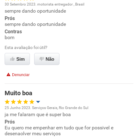
30 Setembro 2023. motorista entregador , Brasil
sempre dando oportunidade
Oportunidade de promoção
Prós
sempre dando oportunidade
Ambiente de trabalho
Contras
bom
Conciliação com a vida familiar
Esta avaliação foi útil?
Benefícios
Sim
Não
Recomenda esta empresa
Denunciar
Recomenda a diretoria
Muito boa
25 Junho 2023. Serviços Gerais, Rio Grande do Sul
ja me falaram que é super boa
Oportunidade de promoção
Prós
Eu quero me empenhar em tudo que for possivel e
Ambiente de trabalho
desenaolver meu serviços