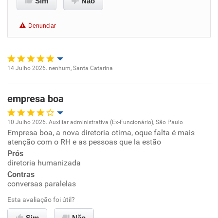
Sim
Não
Benefícios
Denunciar
Não recomenda esta empresa
Não recomenda a diretoria
14 Julho 2026. nenhum, Santa Catarina
Oportunidade de promoção
empresa boa
Ambiente de trabalho
10 Julho 2026. Auxiliar administrativa (Ex-Funcionário), São Paulo
Conciliação com a vida familiar
Empresa boa, a nova diretoria otima, oque falta é mais
Oportunidade de promoção
atenção com o RH e as pessoas que la estão
Benefícios
Prós
Ambiente de trabalho
diretoria humanizada
Contras
Recomenda esta empresa
Conciliação com a vida familiar
conversas paralelas
Recomenda a diretoria
Esta avaliação foi útil?
Benefícios
Sim
Não