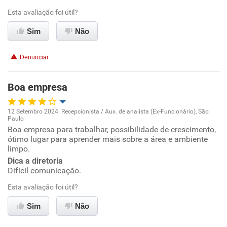
Esta avaliação foi útil?
Ambiente de trabalho
Sim
Não
Conciliação com a vida familiar
Denunciar
Benefícios
Boa empresa
Recomenda esta empresa
12 Setembro 2024. Recepcionista / Aux. de analista (Ex-Funcionário), São
Recomenda a diretoria
Paulo
Oportunidade de promoção
Boa empresa para trabalhar, possibilidade de crescimento,
ótimo lugar para aprender mais sobre a área e ambiente
limpo.
Ambiente de trabalho
Dica a diretoria
Difícil comunicação.
Conciliação com a vida familiar
Esta avaliação foi útil?
Benefícios
Sim
Não
Recomenda esta empresa