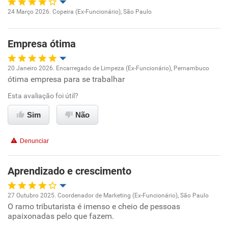
Ambiente de trabalho
24 Março 2026. Copeira (Ex-Funcionário), São Paulo
Oportunidade de promoção
Conciliação com a vida familiar
Empresa ótima
Ambiente de trabalho
Benefícios
20 Janeiro 2026. Encarregado de Limpeza (Ex-Funcionário), Pernambuco
Conciliação com a vida familiar
ótima empresa para se trabalhar
Oportunidade de promoção
Recomenda esta empresa
Esta avaliação foi útil?
Benefícios
Ambiente de trabalho
Sim
Não
Recomenda esta empresa
Conciliação com a vida familiar
Recomenda a diretoria
Denunciar
Benefícios
Aprendizado e crescimento
Recomenda esta empresa
27 Outubro 2025. Coordenador de Marketing (Ex-Funcionário), São Paulo
Recomenda a diretoria
O ramo tributarista é imenso e cheio de pessoas
Oportunidade de promoção
apaixonadas pelo que fazem.