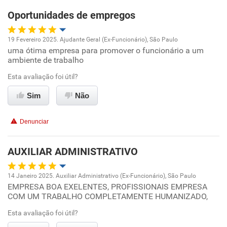
Oportunidades de empregos
Recomenda esta empresa
Recomenda a diretoria
19 Fevereiro 2025. Ajudante Geral (Ex-Funcionário), São Paulo
uma ótima empresa para promover o funcionário a um
Oportunidade de promoção
ambiente de trabalho
Ambiente de trabalho
Esta avaliação foi útil?
Sim
Não
Conciliação com a vida familiar
Denunciar
Benefícios
AUXILIAR ADMINISTRATIVO
Recomenda esta empresa
14 Janeiro 2025. Auxiliar Administrativo (Ex-Funcionário), São Paulo
EMPRESA BOA EXELENTES, PROFISSIONAIS EMPRESA
Oportunidade de promoção
COM UM TRABALHO COMPLETAMENTE HUMANIZADO,
Ambiente de trabalho
Esta avaliação foi útil?