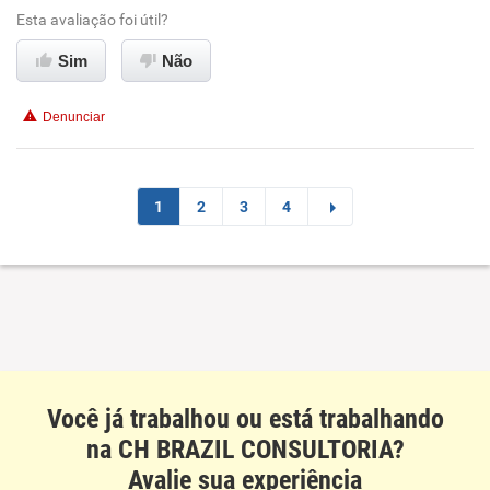
Esta avaliação foi útil?
Conciliação com a vida familiar
Sim
Não
Benefícios
Denunciar
Recomenda esta empresa
Recomenda a diretoria
1
2
3
4
Você já trabalhou ou está trabalhando
na CH BRAZIL CONSULTORIA?
Avalie sua experiência