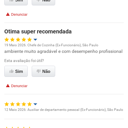
Recomenda esta empresa
Denunciar
Recomenda a diretoria
Otima super recomendada
19 Maio 2026. Chefe de Cozinha (Ex-Funcionário), São Paulo
ambiente muito agradável e com desempenho profissional
Oportunidade de promoção
Esta avaliação foi útil?
Ambiente de trabalho
Sim
Não
Conciliação com a vida familiar
Denunciar
Benefícios
Recomenda esta empresa
12 Maio 2026. Auxiliar de departamento pessoal (Ex-Funcionário), São Paulo
Oportunidade de promoção