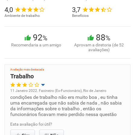
4,0
3,7
Ambiente de trabalho
Benefícios
92
88
%
%
Recomendaria a um amigo
Aprovam a diretoria (de 52
avaliações)
Avaliação mais destacada
Trabalho
11 Janeiro 2022. Faxineiro (Ex-Funcionário), Rio de Janeiro
condições de trabalho não ers muito boa , eu tinha
Oportunidade de promoção
uma encarregada que não sabia de nada , não sabia
da informações sobre o trabalho , então os
Ambiente de trabalho
funcionários ficavam meio perdido nessa questão
Esta avaliação foi útil?
Conciliação com a vida familiar