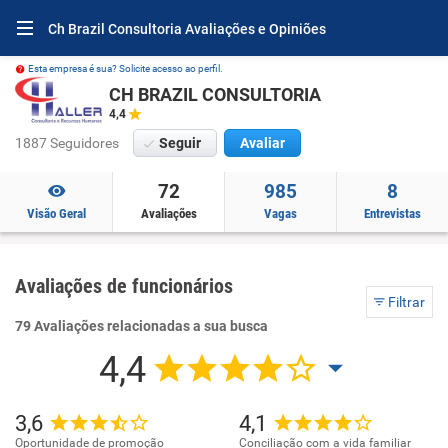
Ch Brazil Consultoria Avaliações e Opiniões
Esta empresa é sua? Solicite acesso ao perfil.
CH BRAZIL CONSULTORIA
4,4
1887 Seguidores
Seguir
Avaliar
72
985
8
Visão Geral
Avaliações
Vagas
Entrevistas
Avaliações de funcionários
Filtrar
79 Avaliações relacionadas a sua busca
4,4
3,6
4,1
Oportunidade de promoção
Conciliação com a vida familiar