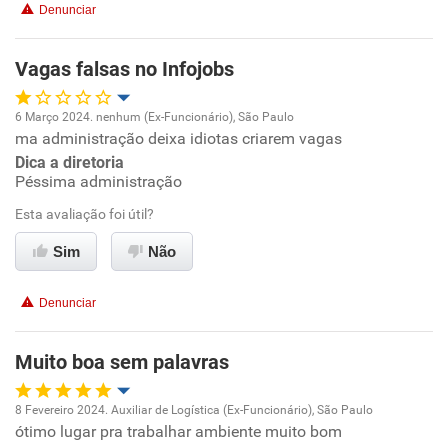
Denunciar
Não recomenda a diretoria
Vagas falsas no Infojobs
6 Março 2024. nenhum (Ex-Funcionário), São Paulo
ma administração deixa idiotas criarem vagas
Oportunidade de promoção
Dica a diretoria
Péssima administração
Ambiente de trabalho
Esta avaliação foi útil?
Conciliação com a vida familiar
Sim
Não
Benefícios
Denunciar
Não recomenda esta empresa
Muito boa sem palavras
Não recomenda a diretoria
8 Fevereiro 2024. Auxiliar de Logística (Ex-Funcionário), São Paulo
ótimo lugar pra trabalhar ambiente muito bom
Oportunidade de promoção