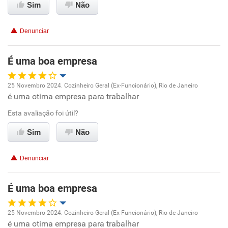
Sim
Não
Conciliação com a vida familiar
Denunciar
Benefícios
É uma boa empresa
Recomenda esta empresa
Recomenda a diretoria
25 Novembro 2024. Cozinheiro Geral (Ex-Funcionário), Rio de Janeiro
é uma otima empresa para trabalhar
Oportunidade de promoção
Esta avaliação foi útil?
Ambiente de trabalho
Sim
Não
Conciliação com a vida familiar
Denunciar
Benefícios
É uma boa empresa
Recomenda esta empresa
25 Novembro 2024. Cozinheiro Geral (Ex-Funcionário), Rio de Janeiro
Recomenda a diretoria
é uma otima empresa para trabalhar
Oportunidade de promoção